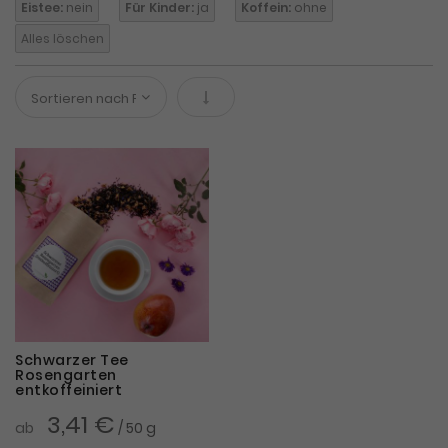
Eistee:
nein
Für Kinder:
ja
Koffein:
ohne
Alles löschen
In absteigender Reihenfolge
Schwarzer Tee
Rosengarten
entkoffeiniert
3,41 €
ab
/ 50 g