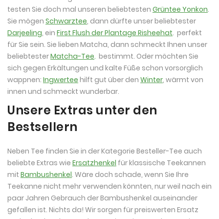
testen Sie doch mal unseren beliebtesten
Grüntee Yonkon
.
Sie mögen
Schwarztee
, dann dürfte unser beliebtester
Darjeeling
, ein
First Flush der Plantage Risheehat
. perfekt
für Sie sein. Sie lieben Matcha, dann schmeckt Ihnen unser
beliebtester
Matcha-Tee
.
bestimmt. Oder möchten Sie
sich gegen Erkältungen und kalte Füße schon vorsorglich
wappnen:
Ingwertee
hilft gut über den
Winter
, wärmt von
innen und schmeckt wunderbar.
Unsere Extras unter den
Bestsellern
Neben Tee finden Sie in der Kategorie Besteller-Tee auch
beliebte Extras wie
Ersatzhenkel
für klassische Teekannen
mit
Bambushenkel
. Wäre doch schade, wenn Sie Ihre
Teekanne nicht mehr verwenden könnten, nur weil nach ein
paar Jahren Gebrauch der Bambushenkel auseinander
gefallen ist. Nichts da! Wir sorgen für preiswerten Ersatz