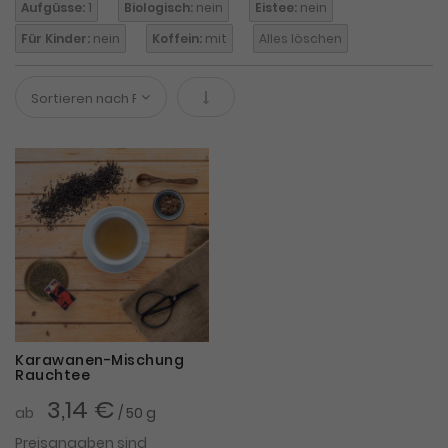
Aufgüsse:
1
Biologisch:
nein
Eistee:
nein
Für Kinder:
nein
Koffein:
mit
Alles löschen
In absteigender Reihenfolge
Karawanen-Mischung
Rauchtee
3,14 €
ab
/ 50 g
Preisangaben sind