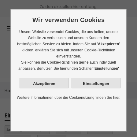
Zu den aktuellen
hier entlang.
Wir verwenden Cookies
0
Unsere Website verwendet Cookies, die uns helfen, unsere
Website zu verbessern und unseren Kunden den
bestmöglichen Service zu bieten. Indem Sie auf
'Akzeptieren'
klicken, erklären Sie sich mit unseren Cookie-Richtlinien
einverstanden.
Rauchtee
Sie können die Cookie-Richtlinien gerne auch individuell
anpassen. Benutzen Sie hierfür den Schalter
'Einstellungen'
Home
Themenwelten
Rauchtee
Weitere Informationen über die Cookienutzung finden Sie hier.
Einkaufen nach
Anbaugebiet:
Ceylon
Aufgüsse:
1
Eistee:
nein