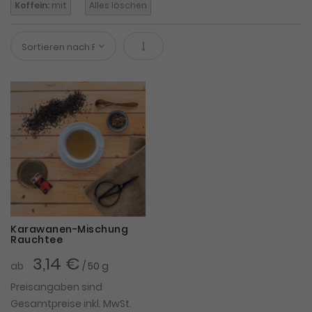
Koffein:
mit
Alles löschen
In absteigender Reihenfolge
Karawanen-Mischung
Rauchtee
3,14 €
ab
/ 50 g
Preisangaben sind
Gesamtpreise inkl. MwSt.