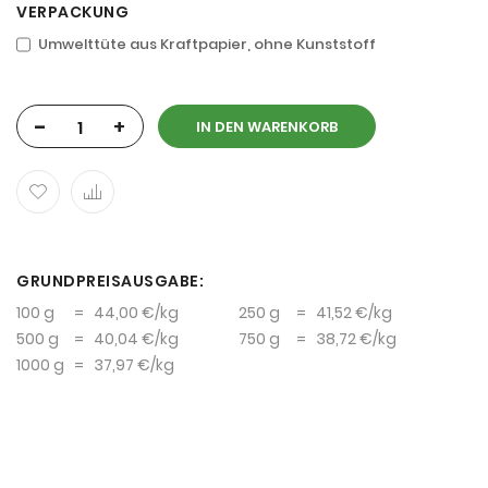
VERPACKUNG
Umwelttüte aus Kraftpapier, ohne Kunststoff
-
+
IN DEN WARENKORB
GRUNDPREISAUSGABE:
100 g
=
44,00 €
/kg
250 g
=
41,52 €
/kg
500 g
=
40,04 €
/kg
750 g
=
38,72 €
/kg
1000 g
=
37,97 €
/kg