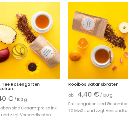
s Tee Rosengarten
Rooibos Satansbraten
schön
4,40 €
ab
/ 100 g
40 €
/ 100 g
Preisangaben sind Gesamtprei
aben sind Gesamtpreise inkl.
7% MwSt. und zzgl.
Versandko
 und zzgl.
Versandkosten