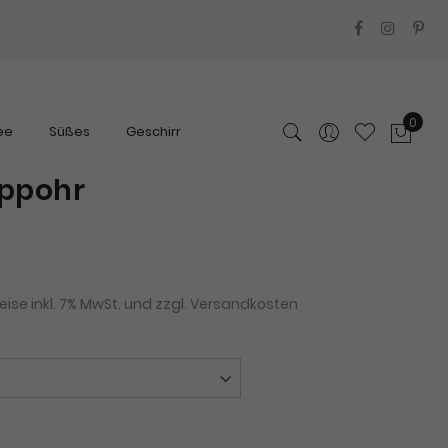
0
ee
Süßes
Geschirr
appohr
se inkl. 7% MwSt. und zzgl.
Versandkosten