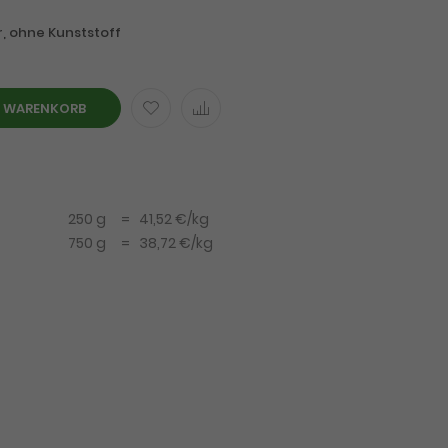
, ohne Kunststoff
N WARENKORB
250 g
=
41,52 €
/kg
750 g
=
38,72 €
/kg