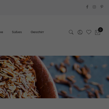
0
ee
Süßes
Geschirr