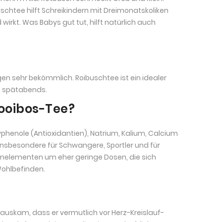
chtee hilft Schreikindern mit Dreimonatskoliken
irkt. Was Babys gut tut, hilft natürlich auch
en sehr bekömmlich. Roibuschtee ist ein idealer
h spätabends.
Rooibos-Tee?
yphenole (Antioxidantien), Natrium, Kalium, Calcium
insbesondere für Schwangere, Sportler und für
renelementen um eher geringe Dosen, die sich
Wohlbefinden.
auskam, dass er vermutlich vor Herz-Kreislauf-