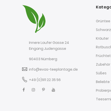
Katego
Grüntee
Schwarz
Kräuter
Innere Laufer Gasse 24
Rotbusc
Eingang Judengasse
Früchte
90403 Nürnberg
Zubehör
info@evas-teeplantage.de
Süßes
+49 (0)911 22 35 56
Beliebte
Probierp
Teesemi