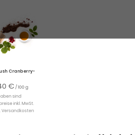
ush Cranberry-
40 €
/ 100 g
gaben sind
eise inkl. MwSt.
.
Versandkosten