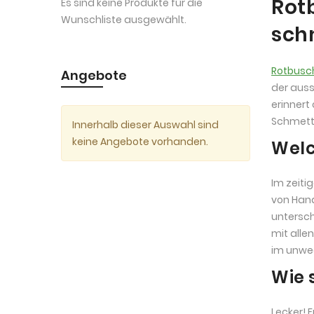
Rotb
Es sind keine Produkte für die
Wunschliste ausgewählt.
sch
Rotbusc
Angebote
der auss
erinnert
Schmette
Innerhalb dieser Auswahl sind
keine Angebote vorhanden.
Welc
Im zeiti
von Hand
untersch
mit alle
im unwe
Wie 
Lecker! 