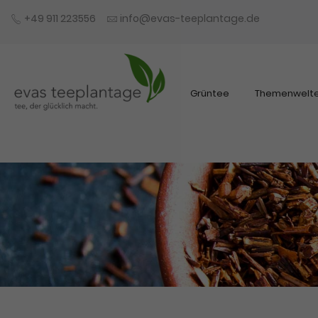
+49 911 223556
info@evas-teeplantage.de
Grüntee
Themenwelt