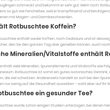
uglingen schmeckt und bekommt er sehr gut. Mehr noch: Rotbus
ns so gut wie Fencheltee, weil er krampflösend und beruhigend w
enen mit Magen- und Darmbeschwerden.
ält Rotbuschtee Koffein?
tbuschtee enthält weder Koffein, noch Oxalsäure und ist desweg
cher, den Sie den ganzen Tag über genießen können, auch noc
he Mineralien/Vitalstoffe enthält 
enthält viele Mineralien, Spurenelemente und Vitalstoffe wie Pol
esium. Rotbuschtee ist somit ein gutes isotonisches Getränk, 
, die viel schwitzen. Andererseits handelt es sich bei den Spu
n nur wenig auf die Gesundheit auswirken – wohl aber auf Ihr 
Rotbuschtee ein gesunder Tee?
uschtee wurde schon einigen Studien unterzogen, bei denen her