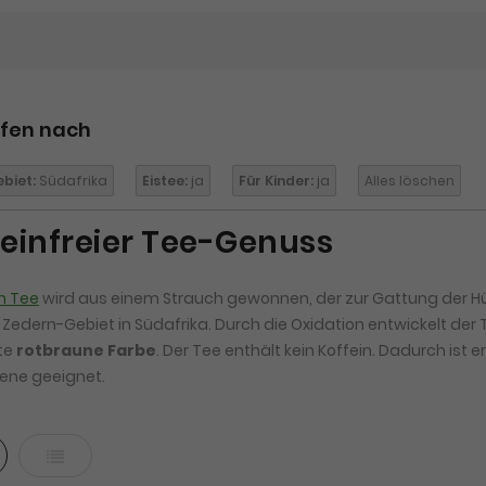
ufen nach
biet:
Südafrika
Eistee:
ja
Für Kinder:
ja
Alles löschen
feinfreier Tee-Genuss
h Tee
wird aus einem Strauch gewonnen, der zur Gattung der Hü
 Zedern-Gebiet in Südafrika. Durch die Oxidation entwickelt der
te
rotbraune Farbe
. Der Tee enthält kein Koffein. Dadurch ist 
ene geeignet.
ter
Liste