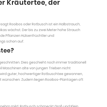
r Kräutertee, der
gesagt Rooibos oder Rotbusch ist ein Halbstrauch,
kas wächst. Der bis zu zwei Meter hohe Strauch
eide Pflanzen Hülsenfrüchtler und
ngs schon auf.
stee?
geschnitten. Dies geschieht noch immer traditionell
il Maschinen alte von jungen Trieben nicht
 wird guter, hochwertiger Rotbuschtee gewonnen,
elt wünschen. Zudem liegen Rooibos-Plantagen oft
ngenehm mild. Rotbusch schmeckt Groß und Klein.