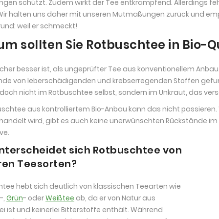
ngen schützt. Zudem wirkt der Tee entkrampfend. Allerdings fe
Wir halten uns daher mit unseren Mutmaßungen zurück und em
und: weil er schmeckt!
m sollten Sie Rotbuschtee in Bio-Q
sicher besser ist, als ungeprüfter Tee aus konventionellem Anbau.
nde von leberschädigenden und krebserregenden Stoffen gefun
doch nicht im Rotbuschtee selbst, sondern im Unkraut, das vers
uschtee aus kontrolliertem Bio-Anbau kann das nicht passieren
handelt wird, gibt es auch keine unerwünschten Rückstände im T
ve.
nterscheidet sich Rotbuschtee von
en Teesorten?
tee hebt sich deutlich von klassischen Teearten wie
-,
Grün
- oder
Weißtee
ab, da er von Natur aus
ei ist und keinerlei Bitterstoffe enthält. Während