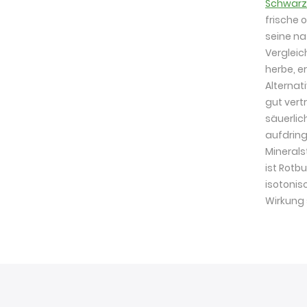
Schwarz
frische 
seine na
Vergleic
herbe, e
Alternat
gut vert
säuerli
aufdring
Minerals
ist Rotb
isotoni
Wirkung