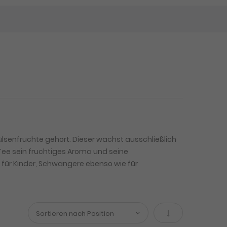
lsenfrüchte gehört. Dieser wächst ausschließlich
 Tee sein fruchtiges Aroma und seine
er für Kinder, Schwangere ebenso wie für
In absteigender 