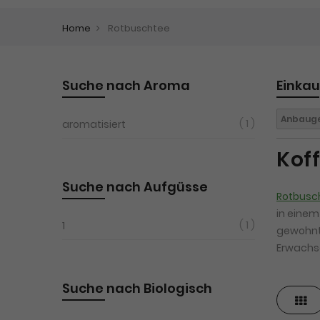
Home
Rotbuschtee
Suche nach Aroma
Einka
Anbauge
1
aromatisiert
Kof
Suche nach Aufgüsse
Rotbusc
in einem
1
1
gewohn
Erwachs
Suche nach Biologisch
Ras