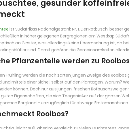
uschtee, gesunder koffeinfreie
meckt
htee
ist Südafrikas Nationalgetränk Nr. 1. Der Rotbusch, besser 
chließlich in höher gelegenen Bergregionen am Westkap Südafri
 optisch an Ginster, was allerdings keine Überraschung ist, da b
rlingsblütler sind. Damit gehören die Gemeinsamkeiten allerdi
he Pflanzenteile werden zu Rooibo
gen Frühling werden die noch zarten jungen Zweige des Rooibos 
 und mittels einer Sichel, selbst auf den Plantagen. Warum? We
eiden können. Doch nur aus jungen, frischen Rotbuschzweigen
n guten Eigenschaften, die sich Teegenießer auf der ganzen W
gsamen Bergland – unzugänglich für etwaige Erntemaschinen.
schmeckt Rooibos?
Fruchtig, leicht süß, aber im Vergleich zu vielen Früchtetees, a