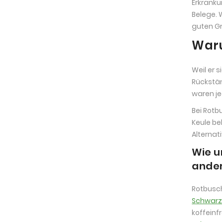
Erkranku
Belege. 
guten Gr
Waru
Weil er 
Rückstä
waren je
Bei Rotb
Keule be
Alternati
Wie u
ander
Rotbusch
Schwarz
koffeinfr