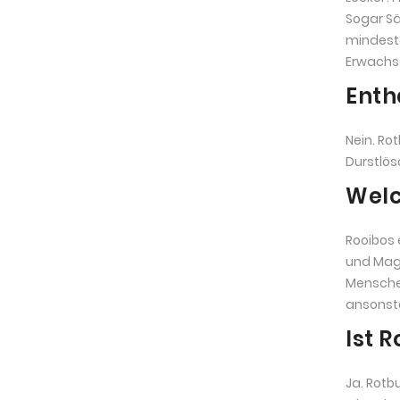
Sogar Sä
mindeste
Erwachs
Enth
Nein. Ro
Durstlös
Welc
Rooibos 
und Magn
Menschen
ansonste
Ist 
Ja. Rotb