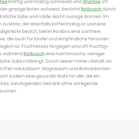
tee
kräftig und malzig schmeckt und
Grüntee
oft
oder grasige Noten aufweist, besticht
Rotbusch
durch
türliche Süße und milde, leicht nussige Aromen. Im
h zu Mate, der ebenfalls koffeinhaltig ist und eine
rdige Note besitzt, bietet Rooibos eine sanftere
ive, die auch für Kinder und empfindliche Personen
räglich ist. Früchtetees hingegen sind oft fruchtig-
ch, während
Rotbusch
eine harmonische, weniger
liche Süße mitbringt. Durch seinen hohen Gehalt an
toffen wie Kalzium, Magnesium und Antioxidantien
usch zudem eine gesunde Wahl für alle, die ein
sches, beruhigendes Getränk ohne anregende
 suchen.