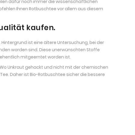
hlen dafür noch immer die wissenschaftlichen
pfehlen Ihnen Rotbuschtee vor allem aus diesem
ualität kaufen.
 Hintergrund ist eine ältere Untersuchung, bei der
den worden sind. Diese unerwünschten Stoffe
ehentlich mitgeerntet worden ist.
. Wo Unkraut gehackt und nicht mit der chemischen
ee. Daher ist Bio-Rotbuschtee sicher die bessere