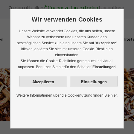
Zu den aktuellen
Öffnungszeiten im Laden
hier entlang.
Wir verwenden Cookies
Unsere Website verwendet Cookies, die uns helfen, unsere
Website zu verbessern und unseren Kunden den
en
Schwarztee
Rooibostee
Kräutertee
Früchtet
bestmöglichen Service zu bieten. Indem Sie auf
'Akzeptieren'
klicken, erklären Sie sich mit unseren Cookie-Richtlinien
einverstanden.
Sie können die Cookie-Richtlinien gerne auch individuell
anpassen. Benutzen Sie hierfür den Schalter
'Einstellungen'
Rotbuschtee
Weitere Informationen über die Cookienutzung finden Sie hier.