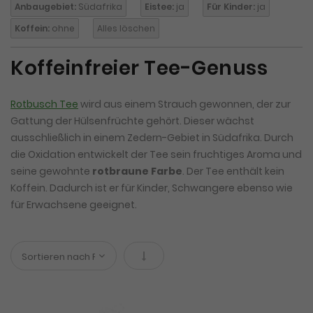
Anbaugebiet:
Südafrika
Eistee:
ja
Für Kinder:
ja
Koffein:
ohne
Alles löschen
Koffeinfreier Tee-Genuss
Rotbusch Tee
wird aus einem Strauch gewonnen, der zur
Gattung der Hülsenfrüchte gehört. Dieser wächst
ausschließlich in einem Zedern-Gebiet in Südafrika. Durch
die Oxidation entwickelt der Tee sein fruchtiges Aroma und
seine gewohnte
rotbraune Farbe
. Der Tee enthält kein
Koffein. Dadurch ist er für Kinder, Schwangere ebenso wie
für Erwachsene geeignet.
In absteigender Reihenfolge