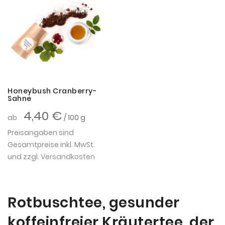
Honeybush Cranberry-
Sahne
4,40 €
ab
/ 100 g
Preisangaben sind
Gesamtpreise inkl. MwSt.
und zzgl.
Versandkosten
Rotbuschtee, gesunder
koffeinfreier Kräutertee, der