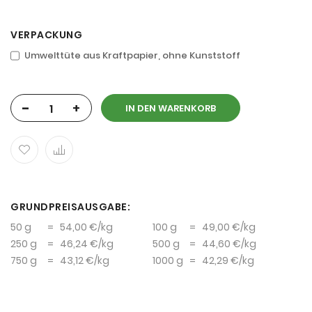
VERPACKUNG
Umwelttüte aus Kraftpapier, ohne Kunststoff
-
+
IN DEN WARENKORB
GRUNDPREISAUSGABE:
50 g
=
54,00 €
/kg
100 g
=
49,00 €
/kg
250 g
=
46,24 €
/kg
500 g
=
44,60 €
/kg
750 g
=
43,12 €
/kg
1000 g
=
42,29 €
/kg