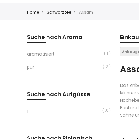
Home
Schwarztee
Assam
Suche nach Aroma
Einka
Anbauge
1
aromatisiert
Ass
2
pur
Das Anb
Monsunwi
Suche nach Aufgüsse
Hocheben
Bestand 
3
1
Sahne un
Suche nach Biologisch