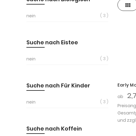
Ras
3
nein
Suche nach Eistee
3
nein
Suche nach Für Kinder
Early M
2,
ab
3
nein
Preisan
Gesamtpr
und zzgl
Suche nach Koffein