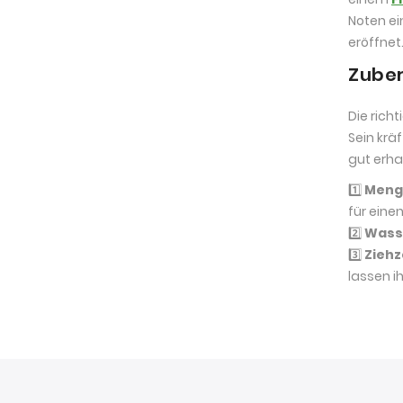
Noten ei
eröffnet
Zuber
Die rich
Sein krä
gut erhal
1️⃣
Meng
für einen
2️⃣
Wass
3️⃣
Ziehz
lassen i