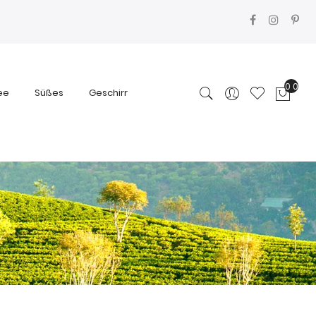
0
ee
Süßes
Geschirr