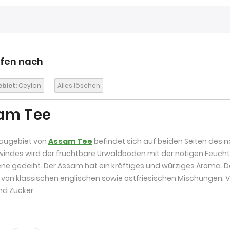
ufen nach
biet:
Ceylon
Alles löschen
am Tee
augebiet von
Assam Tee
befindet sich auf beiden Seiten des 
ndes wird der fruchtbare Urwaldboden mit der nötigen Feuchti
e gedeiht. Der Assam hat ein kräftiges und würziges Aroma. D
von klassischen englischen sowie ostfriesischen Mischungen. Vi
d Zucker.