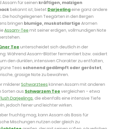
 Assam für seinen
kräftigen, malzigen
mack
bekannt ist, bietet
Darjeeling
eine ganz andere
. Die hochgelegenen Teegärten in den Bergen
ens bringen
blumige, muskatellartige
Aromen
die
Assam-Tee
mit seiner erdigen, vollmundigen Note
erstehen.
üner Tee
unterscheidet sich deutlich in der
ung: Während Assam-Blätter fermentiert bzw. oxidiert
um den dunklen, intensiven Charakter zu entfalten,
grüne Tees
schonend gedämpft oder geröstet
,
frische, grasige Note zu bewahren.
r milderer
Schwarztees
können Assam mit anderen
n Sorten aus
Schwarzem Tee
vergleichen – etwa
lush Darjeelings
, die ebenfalls eine intensive Tiefe
ln, jedoch feiner und leichter wirken.
ieber fruchtig mag, kann Assam als Basis für
sche Mischungen nutzen oder gleich zu
rüchtetee
greifen, der mit seinen süßen, säuerlichen