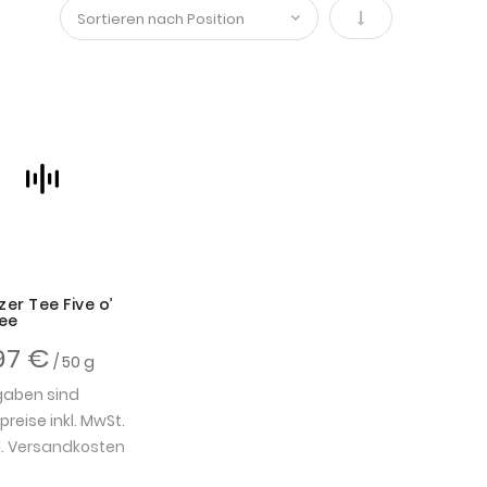
In absteigender 
er Tee Five o’
ee
97 €
/ 50 g
gaben sind
eise inkl. MwSt.
.
Versandkosten