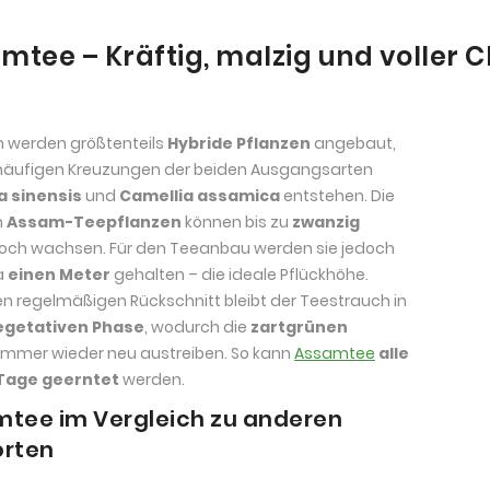
mtee – Kräftig, malzig und voller 
m werden größtenteils
Hybride Pflanzen
angebaut,
 häufigen Kreuzungen der beiden Ausgangsarten
a sinensis
und
Camellia assamica
entstehen. Die
n
Assam-Teepflanzen
können bis zu
zwanzig
och wachsen. Für den Teeanbau werden sie jedoch
a
einen Meter
gehalten – die ideale Pflückhöhe.
n regelmäßigen Rückschnitt bleibt der Teestrauch in
egetativen Phase
, wodurch die
zartgrünen
immer wieder neu austreiben. So kann
Assamtee
alle
4 Tage geerntet
werden.
tee im Vergleich zu anderen
orten