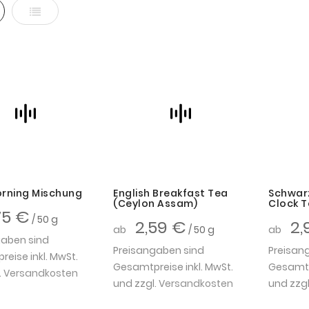
ter
Liste
orning Mischung
English Breakfast Tea
Schwarz
(Ceylon Assam)
Clock T
75 €
/ 50 g
2,59 €
2,
ab
/ 50 g
ab
gaben sind
Preisangaben sind
Preisan
eise inkl. MwSt.
Gesamtpreise inkl. MwSt.
Gesamtpr
.
Versandkosten
und zzgl.
Versandkosten
und zzgl