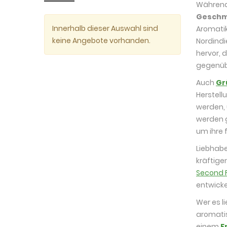
Während
Gesch
Innerhalb dieser Auswahl sind
Aromatik
keine Angebote vorhanden.
Nordindi
hervor, 
gegenüb
Auch
Gr
Herstell
werden, 
werden 
um ihre 
Liebhabe
kräftige
Second F
entwicke
Wer es l
aromati
einem
F