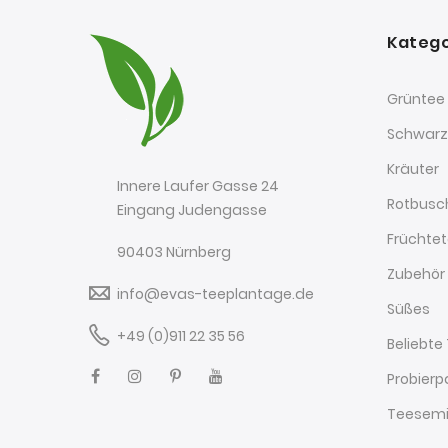
Katego
Grüntee
Schwarz
Kräuter
Innere Laufer Gasse 24
Rotbusc
Eingang Judengasse
Früchte
90403 Nürnberg
Zubehör
info@evas-teeplantage.de
Süßes
+49 (0)911 22 35 56
Beliebte
Probierp
Teesemi