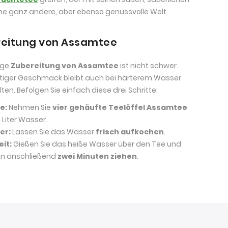
ne ganz andere, aber ebenso genussvolle Welt
.
eitung von Assamtee
tige
Zubereitung von Assamtee
ist nicht schwer.
ftiger Geschmack bleibt auch bei härterem Wasser
ten. Befolgen Sie einfach diese drei Schritte:
e:
Nehmen Sie
vier gehäufte Teelöffel Assamtee
 Liter Wasser.
er:
Lassen Sie das Wasser
frisch aufkochen
.
eit:
Gießen Sie das heiße Wasser über den Tee und
hn anschließend
zwei Minuten ziehen
.