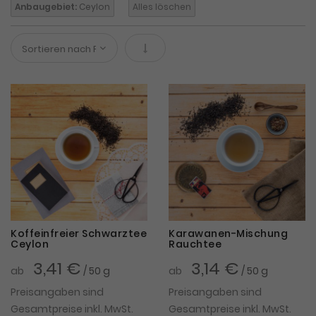
Anbaugebiet:
Ceylon
Alles löschen
In absteigender Reihenfolge
Koffeinfreier Schwarztee
Karawanen-Mischung
Ceylon
Rauchtee
3,41 €
3,14 €
ab
/ 50 g
ab
/ 50 g
Preisangaben sind
Preisangaben sind
Gesamtpreise inkl. MwSt.
Gesamtpreise inkl. MwSt.