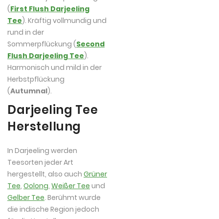
(
First Flush Darjeeling
Tee
). Kräftig vollmundig und
rund in der
Sommerpflückung (
Second
Flush Darjeeling Tee
).
Harmonisch und mild in der
Herbstpflückung
(
Autumnal
).
Darjeeling Tee
Herstellung
In Darjeeling werden
Teesorten jeder Art
hergestellt, also auch
Grüner
Tee
,
Oolong
,
Weißer Tee
und
Gelber Tee
. Berühmt wurde
die indische Region jedoch