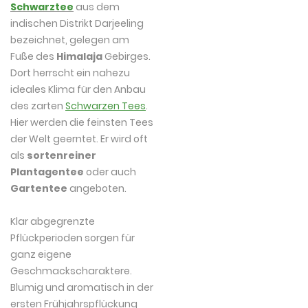
Schwarztee
aus dem
indischen Distrikt Darjeeling
bezeichnet, gelegen am
Fuße des
Himalaja
Gebirges.
Dort herrscht ein nahezu
ideales Klima für den Anbau
des zarten
Schwarzen Tees
.
Hier werden die feinsten Tees
der Welt geerntet. Er wird oft
als
sortenreiner
Plantagentee
oder auch
Gartentee
angeboten.
Klar abgegrenzte
Pflückperioden sorgen für
ganz eigene
Geschmackscharaktere.
Blumig und aromatisch in der
ersten Frühjahrspflückung