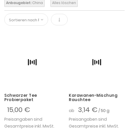
Anbaugebiet:
China
Alles löschen
In absteigender Reihenfolge
Schwarzer Tee
Karawanen-Mischung
Probierpaket
Rauchtee
15,00 €
3,14 €
ab
/ 50 g
Preisangaben sind
Preisangaben sind
Gesamtpreise inkl. MwSt.
Gesamtpreise inkl. MwSt.