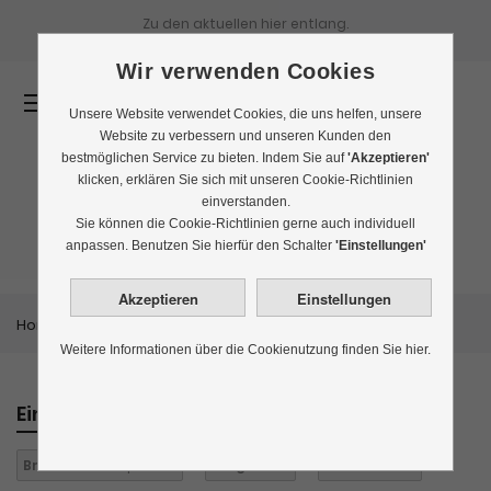
Zu den aktuellen
hier entlang.
Wir verwenden Cookies
0
Unsere Website verwendet Cookies, die uns helfen, unsere
Website zu verbessern und unseren Kunden den
bestmöglichen Service zu bieten. Indem Sie auf
'Akzeptieren'
klicken, erklären Sie sich mit unseren Cookie-Richtlinien
einverstanden.
Bestseller
Sie können die Cookie-Richtlinien gerne auch individuell
anpassen. Benutzen Sie hierfür den Schalter
'Einstellungen'
Home
Themenwelten
Bestseller
Weitere Informationen über die Cookienutzung finden Sie hier.
Einkaufen nach
Brand:
Pink Grapefruit
Aufgüsse:
1
Alles löschen