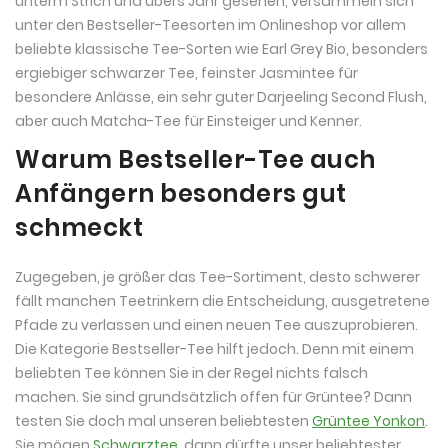
unterm Strich und übers Jahr gesehen, versammeln sich
unter den Bestseller-Teesorten im Onlineshop vor allem
beliebte klassische Tee-Sorten wie Earl Grey Bio, besonders
ergiebiger schwarzer Tee, feinster Jasmintee für
besondere Anlässe, ein sehr guter Darjeeling Second Flush,
aber auch Matcha-Tee für Einsteiger und Kenner.
Warum Bestseller-Tee auch
Anfängern besonders gut
schmeckt
Zugegeben, je größer das Tee-Sortiment, desto schwerer
fällt manchen Teetrinkern die Entscheidung, ausgetretene
Pfade zu verlassen und einen neuen Tee auszuprobieren.
Die Kategorie Bestseller-Tee hilft jedoch. Denn mit einem
beliebten Tee können Sie in der Regel nichts falsch
machen. Sie sind grundsätzlich offen für Grüntee? Dann
testen Sie doch mal unseren beliebtesten
Grüntee Yonkon
.
Sie mögen
Schwarztee
, dann dürfte unser beliebtester