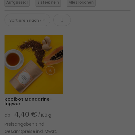
Aufgüsse:
1
Eistee:
nein
Alles löschen
In absteigender Reihenfolge
Rooibos Mandarine-
Ingwer
4,40 €
ab
/ 100 g
Preisangaben sind
Gesamtpreise inkl. MwSt.