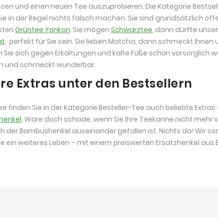
ssen und einen neuen Tee auszuprobieren. Die Kategorie Bestsell
ie in der Regel nichts falsch machen. Sie sind grundsätzlich of
esten
Grüntee Yonkon
. Sie mögen
Schwarztee
, dann dürfte unser
at
. perfekt für Sie sein. Sie lieben Matcha, dann schmeckt Ihnen 
Sie sich gegen Erkältungen und kalte Füße schon vorsorglich 
en und schmeckt wunderbar.
re Extras unter den Bestsellern
e finden Sie in der Kategorie Besteller-Tee auch beliebte Extras
henkel
. Wäre doch schade, wenn Sie Ihre Teekanne nicht mehr v
 der Bambushenkel auseinander gefallen ist. Nichts da! Wir sor
 ein weiteres Leben – mit einem preiswerten Ersatzhenkel aus