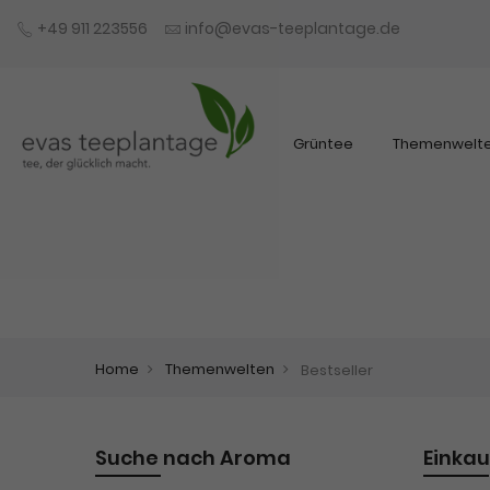
+49 911 223556
info@evas-teeplantage.de
Grüntee
Themenwelt
Home
Themenwelten
Bestseller
Suche nach Aroma
Einka