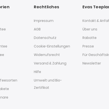
rien
Rechtliches
Evas Teepl
Impressum
Kontakt & Anfa
tee
AGB
Über uns
Datenschutz
Rabatte
htee
Cookie-Einstellungen
Presse
tee
Widerrufsrecht
Für Geschäfts
Versand & Zahlung
Newsletter
Hilfe
 Teesorten
Umwelt und Bio-
Zertifikat
akete
nare