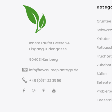
Katego
Grüntee
Schwarz
Kräuter
Innere Laufer Gasse 24
Rotbusc
Eingang Judengasse
Früchte
90403 Nürnberg
Zubehör
info@evas-teeplantage.de
Süßes
+49 (0)911 22 35 56
Beliebte
Probierp
Teesemi