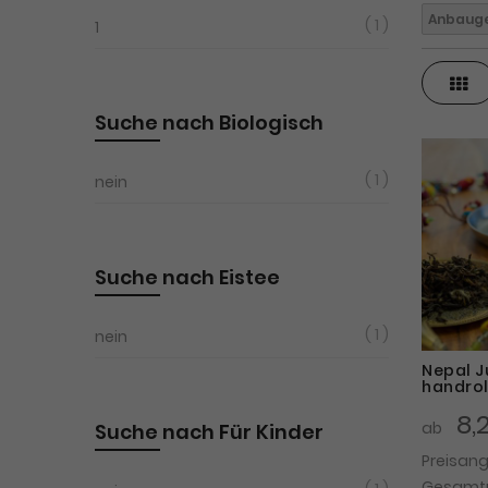
Anbauge
1
1
Ras
Suche nach Biologisch
1
nein
Suche nach Eistee
1
nein
Nepal J
handrol
8,
ab
Suche nach Für Kinder
Preisan
Gesamtpr