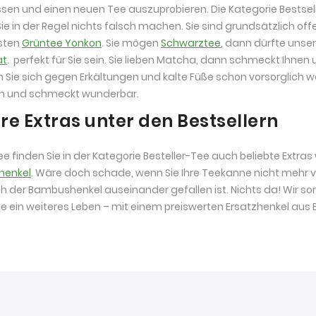
ssen und einen neuen Tee auszuprobieren. Die Kategorie Bestsell
ie in der Regel nichts falsch machen. Sie sind grundsätzlich of
esten
Grüntee Yonkon
. Sie mögen
Schwarztee
, dann dürfte unser
at
. perfekt für Sie sein. Sie lieben Matcha, dann schmeckt Ihnen 
Sie sich gegen Erkältungen und kalte Füße schon vorsorglich 
en und schmeckt wunderbar.
re Extras unter den Bestsellern
e finden Sie in der Kategorie Besteller-Tee auch beliebte Extras
henkel
. Wäre doch schade, wenn Sie Ihre Teekanne nicht mehr v
 der Bambushenkel auseinander gefallen ist. Nichts da! Wir sor
 ein weiteres Leben – mit einem preiswerten Ersatzhenkel aus