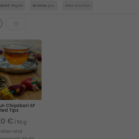
biet:
Nepal
Aroma:
pur
Alles löschen
ter
Liste
un Chiyabari SF
led Tips
20 €
/ 50 g
gaben sind
eise inkl. MwSt.