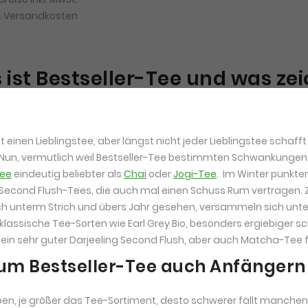
.
Versandkosten
ist Bestseller-Tee und was ze
t einen Lieblingstee, aber längst nicht jeder Lieblingstee schaf
Nun, vermutlich weil Bestseller-Tee bestimmten Schwankungen 
tee
eindeutig beliebter als
Chai
oder
Jogi-Tee
. Im Winter punkt
 Second Flush-Tees, die auch mal einen Schuss Rum vertragen.
ch unterm Strich und übers Jahr gesehen, versammeln sich unte
 klassische Tee-Sorten wie Earl Grey Bio, besonders ergiebiger 
 ein sehr guter Darjeeling Second Flush, aber auch Matcha-Tee f
m Bestseller-Tee auch Anfängern
n, je größer das Tee-Sortiment, desto schwerer fällt manchen