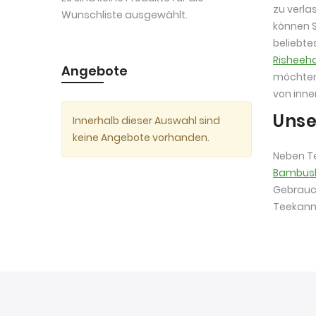
zu verla
Wunschliste ausgewählt.
können S
beliebt
Risheeh
Angebote
möchten 
von inn
Unse
Innerhalb dieser Auswahl sind
keine Angebote vorhanden.
Neben Te
Bambus
Gebrauch
Teekanne