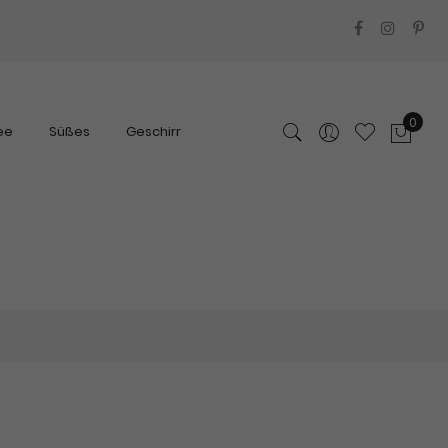
0
ee
Süßes
Geschirr