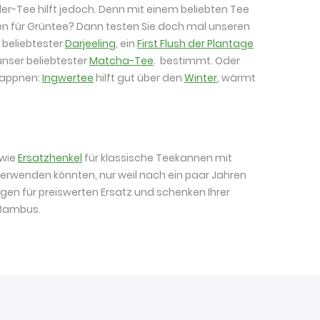
er-Tee hilft jedoch. Denn mit einem beliebten Tee
fen für Grüntee? Dann testen Sie doch mal unseren
 beliebtester
Darjeeling
, ein
First Flush der Plantage
unser beliebtester
Matcha-Tee
.
bestimmt. Oder
wappnen:
Ingwertee
hilft gut über den
Winter
, wärmt
 wie
Ersatzhenkel
für klassische Teekannen mit
erwenden könnten, nur weil nach ein paar Jahren
gen für preiswerten Ersatz und schenken Ihrer
 Bambus.