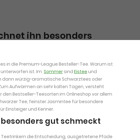
ichnet ihn besonders
ft es in die Premium-League Besteller-Tee. Warum ist
unterworfen ist. Im
Sommer
sind
Eistee
und
en dann würzig-aromatische Schwarztees oder
 Zum Aufwärmen an sehr kalten Tagen, versteht
r den Bestseller-Teesorten im Onlineshop vor allem
schwarzer Tee, feinster Jasmintee für besondere
ür Einsteiger und Kenner.
 besonders gut schmeckt
 Teetrinkern die Entscheidung, ausgetretene Pfade