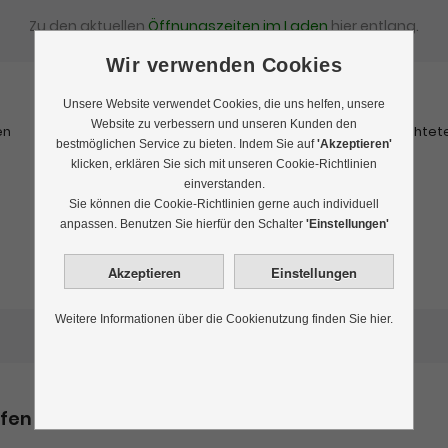
Zu den aktuellen
Öffnungszeiten im Laden
hier entlang.
Wir verwenden Cookies
Unsere Website verwendet Cookies, die uns helfen, unsere
Website zu verbessern und unseren Kunden den
en
Schwarztee
Rooibostee
Kräutertee
Früchtet
bestmöglichen Service zu bieten. Indem Sie auf
'Akzeptieren'
klicken, erklären Sie sich mit unseren Cookie-Richtlinien
einverstanden.
Sie können die Cookie-Richtlinien gerne auch individuell
Bestseller
anpassen. Benutzen Sie hierfür den Schalter
'Einstellungen'
Weitere Informationen über die Cookienutzung finden Sie hier.
ufen nach