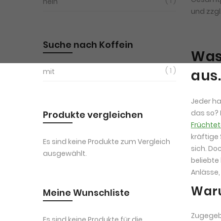
1
nein
und zzgl
Suche nach Koffein
Was 
1
aus.
mit
Jeder ha
das so? 
Produkte vergleichen
Früchte
kräftige
Es sind keine Produkte zum Vergleich
sich. Do
ausgewählt.
beliebte
Anlässe,
Waru
Meine Wunschliste
Zugegebe
Es sind keine Produkte für die