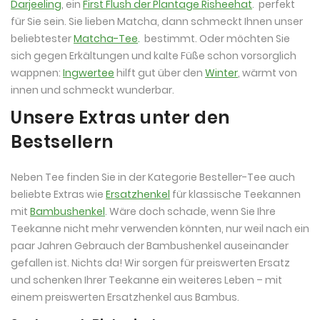
Darjeeling
, ein
First Flush der Plantage Risheehat
. perfekt
für Sie sein. Sie lieben Matcha, dann schmeckt Ihnen unser
beliebtester
Matcha-Tee
.
bestimmt. Oder möchten Sie
sich gegen Erkältungen und kalte Füße schon vorsorglich
wappnen:
Ingwertee
hilft gut über den
Winter
, wärmt von
innen und schmeckt wunderbar.
Unsere Extras unter den
Bestsellern
Neben Tee finden Sie in der Kategorie Besteller-Tee auch
beliebte Extras wie
Ersatzhenkel
für klassische Teekannen
mit
Bambushenkel
. Wäre doch schade, wenn Sie Ihre
Teekanne nicht mehr verwenden könnten, nur weil nach ein
paar Jahren Gebrauch der Bambushenkel auseinander
gefallen ist. Nichts da! Wir sorgen für preiswerten Ersatz
und schenken Ihrer Teekanne ein weiteres Leben – mit
einem preiswerten Ersatzhenkel aus Bambus.