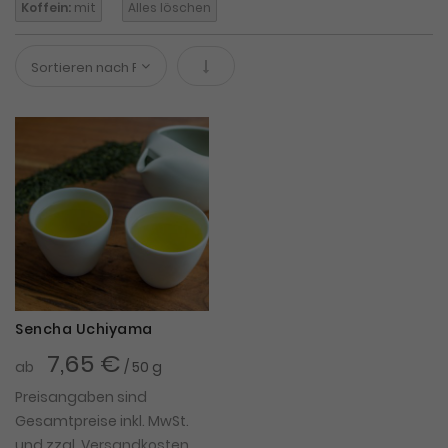
Koffein:
mit
Alles löschen
In absteigender Reihenfolge
Sencha Uchiyama
7,65 €
ab
/ 50 g
Preisangaben sind
Gesamtpreise inkl. MwSt.
und zzgl.
Versandkosten