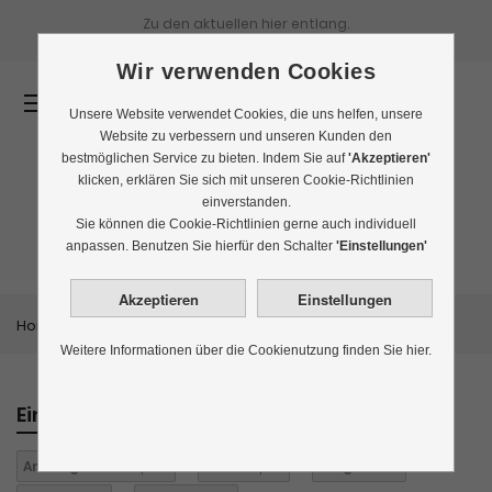
Zu den aktuellen
hier entlang.
Wir verwenden Cookies
0
Unsere Website verwendet Cookies, die uns helfen, unsere
Website zu verbessern und unseren Kunden den
bestmöglichen Service zu bieten. Indem Sie auf
'Akzeptieren'
klicken, erklären Sie sich mit unseren Cookie-Richtlinien
einverstanden.
Bestseller
Sie können die Cookie-Richtlinien gerne auch individuell
anpassen. Benutzen Sie hierfür den Schalter
'Einstellungen'
Home
Themenwelten
Bestseller
Weitere Informationen über die Cookienutzung finden Sie hier.
Einkaufen nach
Anbaugebiet:
Japan
Aroma:
pur
Aufgüsse:
3