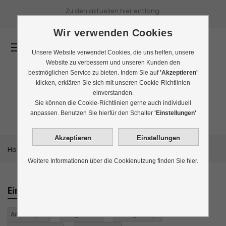
Zu den aktuellen
hier entlang.
Wir verwenden Cookies
0
Unsere Website verwendet Cookies, die uns helfen, unsere
Website zu verbessern und unseren Kunden den
bestmöglichen Service zu bieten. Indem Sie auf
'Akzeptieren'
klicken, erklären Sie sich mit unseren Cookie-Richtlinien
einverstanden.
Bestseller
Sie können die Cookie-Richtlinien gerne auch individuell
anpassen. Benutzen Sie hierfür den Schalter
'Einstellungen'
Home
Themenwelten
Bestseller
Weitere Informationen über die Cookienutzung finden Sie hier.
Einkaufen nach
Aroma:
pur
Aufgüsse:
2
Biologisch:
ja