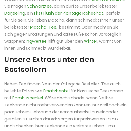
Sie mögen
Schwarztee
, dann dürfte unser beliebtester
Darjeeling
, ein
First Flush der Plantage Risheehat
. perfekt
für Sie sein. Sie lieben Matcha, dann schmeckt Ihnen unser
beliebtester
Matcha-Tee
.
bestimmt. Oder möchten Sie
sich gegen Erkältungen und kalte Füße schon vorsorglich
wappnen:
Ingwertee
hilft gut über den
Winter
, wärmt von
innen und schmeckt wunderbar.
Unsere Extras unter den
Bestsellern
Neben Tee finden Sie in der Kategorie Besteller-Tee auch
beliebte Extras wie
Ersatzhenkel
für klassische Teekannen
mit
Bambushenkel
. Wäre doch schade, wenn Sie Ihre
Teekanne nicht mehr verwenden könnten, nur weil nach ein
paar Jahren Gebrauch der Bambushenkel auseinander
gefallen ist. Nichts da! Wir sorgen für preiswerten Ersatz
und schenken Ihrer Teekanne ein weiteres Leben – mit