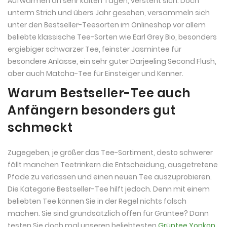
Aufwärmen an sehr kalten Tagen, versteht sich. Doch
unterm Strich und übers Jahr gesehen, versammeln sich
unter den Bestseller-Teesorten im Onlineshop vor allem
beliebte klassische Tee-Sorten wie Earl Grey Bio, besonders
ergiebiger schwarzer Tee, feinster Jasmintee für
besondere Anlässe, ein sehr guter Darjeeling Second Flush,
aber auch Matcha-Tee für Einsteiger und Kenner.
Warum Bestseller-Tee auch
Anfängern besonders gut
schmeckt
Zugegeben, je größer das Tee-Sortiment, desto schwerer
fällt manchen Teetrinkern die Entscheidung, ausgetretene
Pfade zu verlassen und einen neuen Tee auszuprobieren.
Die Kategorie Bestseller-Tee hilft jedoch. Denn mit einem
beliebten Tee können Sie in der Regel nichts falsch
machen. Sie sind grundsätzlich offen für Grüntee? Dann
testen Sie doch mal unseren beliebtesten
Grüntee Yonkon
.