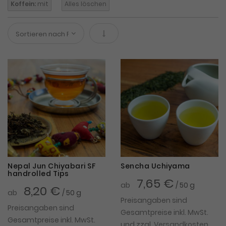
Koffein:
mit
Alles löschen
In absteigender Reihenfolge
Nepal Jun Chiyabari SF
Sencha Uchiyama
handrolled Tips
7,65 €
ab
/ 50 g
8,20 €
ab
/ 50 g
Preisangaben sind
Preisangaben sind
Gesamtpreise inkl. MwSt.
Gesamtpreise inkl. MwSt.
und zzgl.
Versandkosten