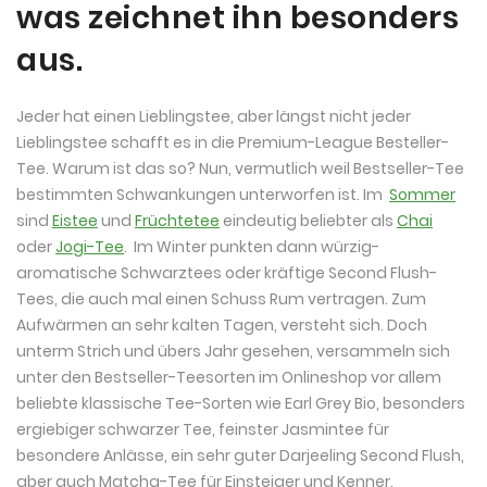
was zeichnet ihn besonders
aus.
Jeder hat einen Lieblingstee, aber längst nicht jeder
Lieblingstee schafft es in die Premium-League Besteller-
Tee. Warum ist das so? Nun, vermutlich weil Bestseller-Tee
bestimmten Schwankungen unterworfen ist. Im
Sommer
sind
Eistee
und
Früchtetee
eindeutig beliebter als
Chai
oder
Jogi-Tee
. Im Winter punkten dann würzig-
aromatische Schwarztees oder kräftige Second Flush-
Tees, die auch mal einen Schuss Rum vertragen. Zum
Aufwärmen an sehr kalten Tagen, versteht sich. Doch
unterm Strich und übers Jahr gesehen, versammeln sich
unter den Bestseller-Teesorten im Onlineshop vor allem
beliebte klassische Tee-Sorten wie Earl Grey Bio, besonders
ergiebiger schwarzer Tee, feinster Jasmintee für
besondere Anlässe, ein sehr guter Darjeeling Second Flush,
aber auch Matcha-Tee für Einsteiger und Kenner.