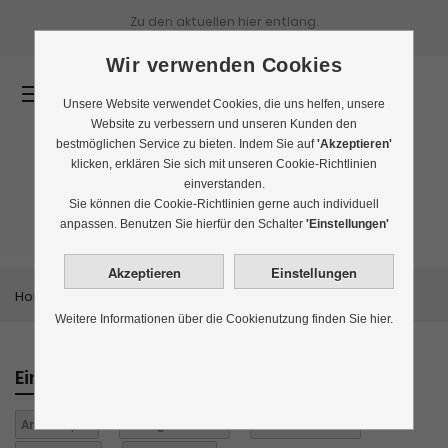
Zu den aktuellen
hier entlang.
Wir verwenden Cookies
0
Unsere Website verwendet Cookies, die uns helfen, unsere
Website zu verbessern und unseren Kunden den
bestmöglichen Service zu bieten. Indem Sie auf
'Akzeptieren'
klicken, erklären Sie sich mit unseren Cookie-Richtlinien
einverstanden.
Bestseller
Sie können die Cookie-Richtlinien gerne auch individuell
anpassen. Benutzen Sie hierfür den Schalter
'Einstellungen'
Home
Themenwelten
Bestseller
Weitere Informationen über die Cookienutzung finden Sie hier.
Einkaufen nach
Aroma:
pur
Biologisch:
nein
Für Kinder:
nein