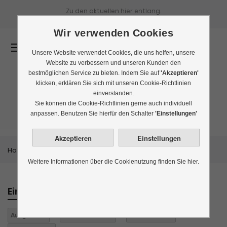
Zu den aktuellen
hier entlang.
Wir verwenden Cookies
0
Unsere Website verwendet Cookies, die uns helfen, unsere
Website zu verbessern und unseren Kunden den
bestmöglichen Service zu bieten. Indem Sie auf
'Akzeptieren'
klicken, erklären Sie sich mit unseren Cookie-Richtlinien
einverstanden.
Bestseller
Sie können die Cookie-Richtlinien gerne auch individuell
anpassen. Benutzen Sie hierfür den Schalter
'Einstellungen'
Home
Themenwelten
Bestseller
Weitere Informationen über die Cookienutzung finden Sie hier.
Einkaufen nach
Aufgüsse:
1
Für Kinder:
nein
Koffein:
ohne