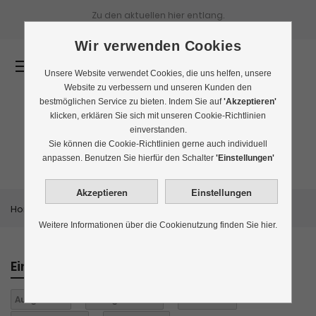
Zu den aktuellen
hier entlang.
Wir verwenden Cookies
0
Unsere Website verwendet Cookies, die uns helfen, unsere
Website zu verbessern und unseren Kunden den
bestmöglichen Service zu bieten. Indem Sie auf
'Akzeptieren'
klicken, erklären Sie sich mit unseren Cookie-Richtlinien
einverstanden.
Bestseller
Sie können die Cookie-Richtlinien gerne auch individuell
anpassen. Benutzen Sie hierfür den Schalter
'Einstellungen'
Home
Themenwelten
Bestseller
Weitere Informationen über die Cookienutzung finden Sie hier.
Einkaufen nach
Aufgüsse:
2
Biologisch:
nein
Eistee:
nein