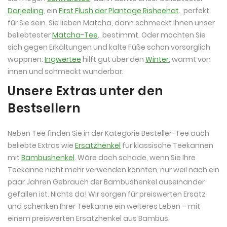
Darjeeling
, ein
First Flush der Plantage Risheehat
. perfekt
für Sie sein. Sie lieben Matcha, dann schmeckt Ihnen unser
beliebtester
Matcha-Tee
.
bestimmt. Oder möchten Sie
sich gegen Erkältungen und kalte Füße schon vorsorglich
wappnen:
Ingwertee
hilft gut über den
Winter
, wärmt von
innen und schmeckt wunderbar.
Unsere Extras unter den
Bestsellern
Neben Tee finden Sie in der Kategorie Besteller-Tee auch
beliebte Extras wie
Ersatzhenkel
für klassische Teekannen
mit
Bambushenkel
. Wäre doch schade, wenn Sie Ihre
Teekanne nicht mehr verwenden könnten, nur weil nach ein
paar Jahren Gebrauch der Bambushenkel auseinander
gefallen ist. Nichts da! Wir sorgen für preiswerten Ersatz
und schenken Ihrer Teekanne ein weiteres Leben – mit
einem preiswerten Ersatzhenkel aus Bambus.