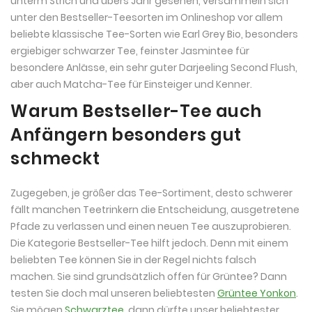
unterm Strich und übers Jahr gesehen, versammeln sich
unter den Bestseller-Teesorten im Onlineshop vor allem
beliebte klassische Tee-Sorten wie Earl Grey Bio, besonders
ergiebiger schwarzer Tee, feinster Jasmintee für
besondere Anlässe, ein sehr guter Darjeeling Second Flush,
aber auch Matcha-Tee für Einsteiger und Kenner.
Warum Bestseller-Tee auch
Anfängern besonders gut
schmeckt
Zugegeben, je größer das Tee-Sortiment, desto schwerer
fällt manchen Teetrinkern die Entscheidung, ausgetretene
Pfade zu verlassen und einen neuen Tee auszuprobieren.
Die Kategorie Bestseller-Tee hilft jedoch. Denn mit einem
beliebten Tee können Sie in der Regel nichts falsch
machen. Sie sind grundsätzlich offen für Grüntee? Dann
testen Sie doch mal unseren beliebtesten
Grüntee Yonkon
.
Sie mögen
Schwarztee
, dann dürfte unser beliebtester