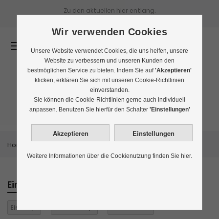
Zu den aktuellen
hier entlang.
Wir verwenden Cookies
0
Unsere Website verwendet Cookies, die uns helfen, unsere
Website zu verbessern und unseren Kunden den
bestmöglichen Service zu bieten. Indem Sie auf
'Akzeptieren'
klicken, erklären Sie sich mit unseren Cookie-Richtlinien
einverstanden.
Bestseller
Sie können die Cookie-Richtlinien gerne auch individuell
anpassen. Benutzen Sie hierfür den Schalter
'Einstellungen'
Home
Themenwelten
Bestseller
Weitere Informationen über die Cookienutzung finden Sie hier.
Einkaufen nach
Eistee:
ja
Für Kinder:
ja
Alles löschen