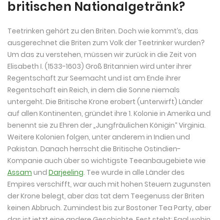
britischen Nationalgetränk?
Teetrinken gehört zu den Briten. Doch wie kommt’s, das
ausgerechnet die Briten zum Volk der Teetrinker wurden?
Um das zu verstehen, müssen wir zurück in die Zeit von
Elisabeth I. (1533-1603) Groß Britannien wird unter ihrer
Regentschaft zur Seemacht und ist am Ende ihrer
Regentschaft ein Reich, in dem die Sonne niemals
untergeht. Die Britische Krone erobert (unterwirft) Länder
auf allen Kontinenten, gründet ihre 1. Kolonie in Amerika und
benennt sie zu Ehren der „Jungfräulichen Königin“ Virginia.
Weitere Kolonien folgen, unter anderem in Indien und
Pakistan. Danach herrscht die Britische Ostindien-
Kompanie auch über so wichtigste Teeanbaugebiete wie
Assam
und
Darjeeling
. Tee wurde in alle Länder des
Empires verschifft, war auch mit hohen Steuern zugunsten
der Krone belegt, aber das tat dem Teegenuss der Briten
keinen Abbruch. Zumindest bis zur Bostoner Tea Party, aber
das ist jetzt eine andere Geschichte. Fest steht: Egal wohin