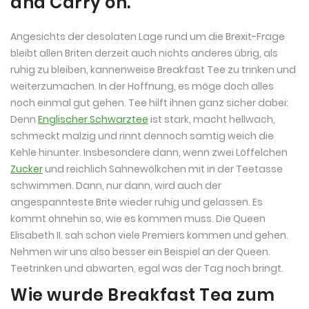
and Carry on.
Angesichts der desolaten Lage rund um die Brexit-Frage
bleibt allen Briten derzeit auch nichts anderes übrig, als
ruhig zu bleiben, kannenweise Breakfast Tee zu trinken und
weiterzumachen. In der Hoffnung, es möge doch alles
noch einmal gut gehen. Tee hilft ihnen ganz sicher dabei:
Denn
Englischer Schwarztee
ist stark, macht hellwach,
schmeckt malzig und rinnt dennoch samtig weich die
Kehle hinunter. Insbesondere dann, wenn zwei Löffelchen
Zucker
und reichlich Sahnewölkchen mit in der Teetasse
schwimmen. Dann, nur dann, wird auch der
angespannteste Brite wieder ruhig und gelassen. Es
kommt ohnehin so, wie es kommen muss. Die Queen
Elisabeth II. sah schon viele Premiers kommen und gehen.
Nehmen wir uns also besser ein Beispiel an der Queen.
Teetrinken und abwarten, egal was der Tag noch bringt.
Wie wurde Breakfast Tea zum