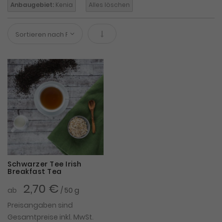
Anbaugebiet:
Kenia
Alles löschen
In absteigender Reihenfolge
Schwarzer Tee Irish
Breakfast Tea
2,70 €
ab
/ 50 g
Preisangaben sind
Gesamtpreise inkl. MwSt.