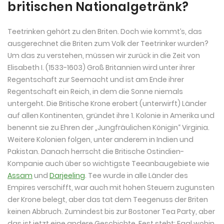
britischen Nationalgetränk?
Teetrinken gehört zu den Briten. Doch wie kommt’s, das
ausgerechnet die Briten zum Volk der Teetrinker wurden?
Um das zu verstehen, müssen wir zurück in die Zeit von
Elisabeth I. (1533-1603) Groß Britannien wird unter ihrer
Regentschaft zur Seemacht und ist am Ende ihrer
Regentschaft ein Reich, in dem die Sonne niemals
untergeht. Die Britische Krone erobert (unterwirft) Länder
auf allen Kontinenten, gründet ihre 1. Kolonie in Amerika und
benennt sie zu Ehren der „Jungfräulichen Königin“ Virginia.
Weitere Kolonien folgen, unter anderem in Indien und
Pakistan. Danach herrscht die Britische Ostindien-
Kompanie auch über so wichtigste Teeanbaugebiete wie
Assam
und
Darjeeling
. Tee wurde in alle Länder des
Empires verschifft, war auch mit hohen Steuern zugunsten
der Krone belegt, aber das tat dem Teegenuss der Briten
keinen Abbruch. Zumindest bis zur Bostoner Tea Party, aber
das ist jetzt eine andere Geschichte. Fest steht: Egal wohin