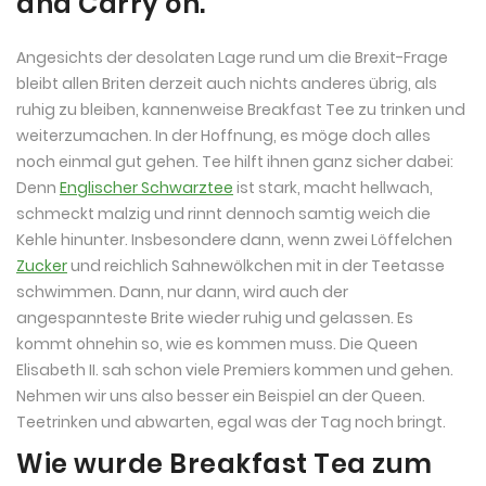
and Carry on.
Angesichts der desolaten Lage rund um die Brexit-Frage
bleibt allen Briten derzeit auch nichts anderes übrig, als
ruhig zu bleiben, kannenweise Breakfast Tee zu trinken und
weiterzumachen. In der Hoffnung, es möge doch alles
noch einmal gut gehen. Tee hilft ihnen ganz sicher dabei:
Denn
Englischer Schwarztee
ist stark, macht hellwach,
schmeckt malzig und rinnt dennoch samtig weich die
Kehle hinunter. Insbesondere dann, wenn zwei Löffelchen
Zucker
und reichlich Sahnewölkchen mit in der Teetasse
schwimmen. Dann, nur dann, wird auch der
angespannteste Brite wieder ruhig und gelassen. Es
kommt ohnehin so, wie es kommen muss. Die Queen
Elisabeth II. sah schon viele Premiers kommen und gehen.
Nehmen wir uns also besser ein Beispiel an der Queen.
Teetrinken und abwarten, egal was der Tag noch bringt.
Wie wurde Breakfast Tea zum