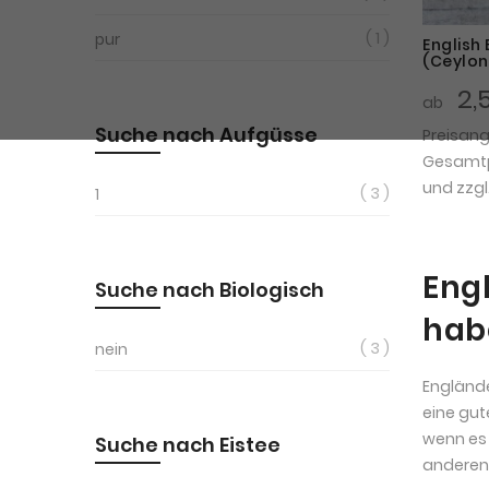
1
pur
English
(Ceylon
2,
ab
Suche nach Aufgüsse
Preisan
Gesamtpr
und zzgl
3
1
Engl
Suche nach Biologisch
hab
3
nein
Englände
eine gu
wenn es 
Suche nach Eistee
anderen