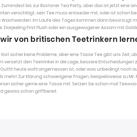
 Zumindest bis zur Bostoner Tea Party, aber das ist jetzt eine a
riten verschlägt, sein Tee muss entweder mit, oder ist schon bei
Wachwerden. Im Laufe des Tages kommen dann bevorzugt milde
: Darjeeling First Flush oder ein ausgewogener Assam mit Golde
wir von britischen Teetrinkern lern
e löst sicher keine Probleme, aber eine Tasse Tee gibt uns Zeit
 versetzt den Teetrinker in die Lage, bessere Entscheidungen z
Outfit heute wohl angemessen ist, oder was unbedingt noch a
ls mehr! Zur Klärung schwierigerer Fragen, beispielsweise zu Mr. 
nan sicher gerne eine Tasse mit. Setzen Sie schon mal Teewas
 gewiss schon griffbereit.