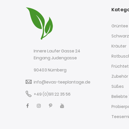
Katego
Grüntee
Schwarz
Kräuter
Innere Laufer Gasse 24
Rotbusc
Eingang Judengasse
Früchte
90403 Nürnberg
Zubehör
info@evas-teeplantage.de
Süßes
+49 (0)911 22 35 56
Beliebte
Probierp
Teesemi