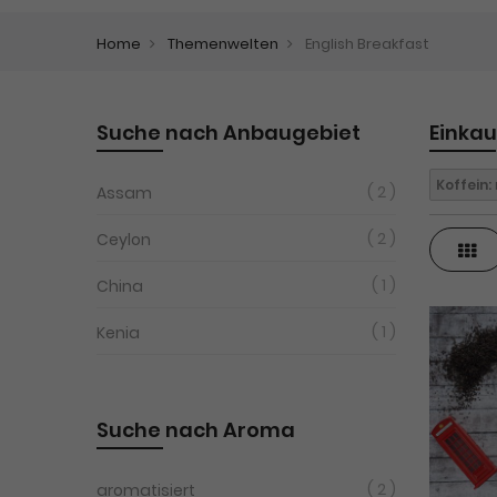
Home
Themenwelten
English Breakfast
Suche nach Anbaugebiet
Einka
Koffein:
2
Assam
2
Ceylon
Ras
1
China
1
Kenia
Suche nach Aroma
2
aromatisiert