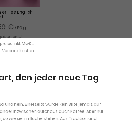
er Tee English
ll
59 €
/ 50 g
gaben sind
eise inkl. MwSt.
.
Versandkosten
tart, den jeder neue Tag
Ja und nein. Einerseits würde kein Brite jemals auf
gländer inzwischen durchaus auch Kaffee. Aber nur
, so wie sie im Buche stehen. Aus Tradition und