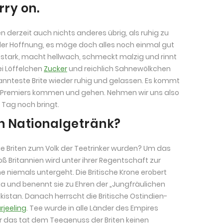
ry on.
n derzeit auch nichts anderes übrig, als ruhig zu
der Hoffnung, es möge doch alles noch einmal gut
 stark, macht hellwach, schmeckt malzig und rinnt
i Löffelchen
Zucker
und reichlich Sahnewölkchen
nnteste Brite wieder ruhig und gelassen. Es kommt
le Premiers kommen und gehen. Nehmen wir uns also
 Tag noch bringt.
n Nationalgetränk?
ie Briten zum Volk der Teetrinker wurden? Um das
roß Britannien wird unter ihrer Regentschaft zur
 niemals untergeht. Die Britische Krone erobert
rika und benennt sie zu Ehren der „Jungfräulichen
akistan. Danach herrscht die Britische Ostindien-
rjeeling
. Tee wurde in alle Länder des Empires
er das tat dem Teegenuss der Briten keinen