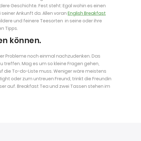
ndere Geschichte. Fest steht: Egal wohin es einen
 seiner Ankunft da. Allen voran
English Breakfast
re und feinere Teesorten in seine oder ihre
n Tipps.
en können.
, über Probleme noch einmal nachzudenken. Das
u treffen. Mag es um so kleine Fragen gehen,
uf die To-do-Liste muss. Weniger wäre meistens
Right oder zum untreuen Freund, trinkt die Freundin
ser auf. Breakfast Tea und zwei Tassen stehen im