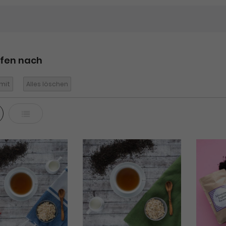
ufen nach
mit
Alles löschen
ter
Liste