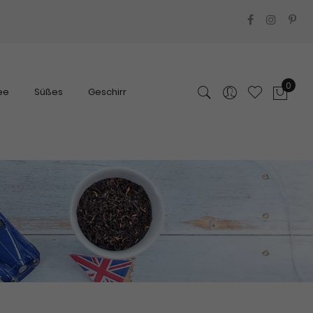
0
ee
Süßes
Geschirr