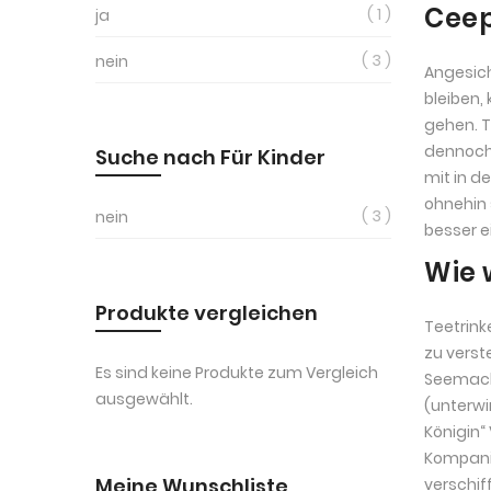
Ceep
1
ja
3
nein
Angesich
bleiben,
gehen. T
dennoch 
Suche nach Für Kinder
mit in d
ohnehin 
3
nein
besser e
Wie 
Produkte vergleichen
Teetrink
zu verst
Es sind keine Produkte zum Vergleich
Seemacht
ausgewählt.
(unterwi
Königin“
Kompani
Meine Wunschliste
verschif