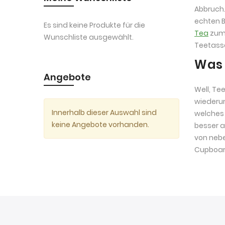
Abbruch.
echten B
Es sind keine Produkte für die
Tea
zum 
Wunschliste ausgewählt.
Teetasse
Was 
Angebote
Well, Te
wiederum
Innerhalb dieser Auswahl sind
welches 
keine Angebote vorhanden.
besser a
von nebe
Cupboard