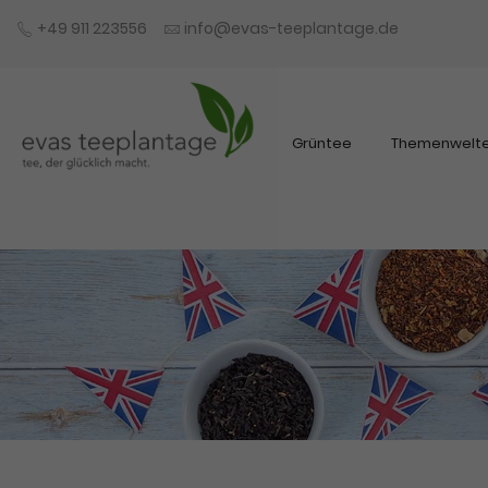
+49 911 223556
info@evas-teeplantage.de
Grüntee
Themenwelt