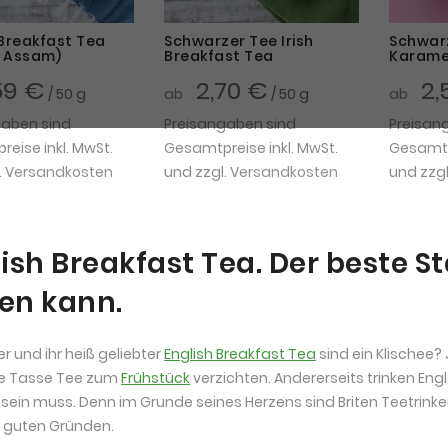
 Breakfast Tea
Schwarzer Tee Irish
Schwarz
 Assam)
Breakfast Tea
Karame
59 €
2,70 €
2,
/ 50 g
ab
/ 50 g
ab
gaben sind
Preisangaben sind
Preisan
eise inkl. MwSt.
Gesamtpreise inkl. MwSt.
Gesamtpr
.
Versandkosten
und zzgl.
Versandkosten
und zzgl
ish Breakfast Tea. Der beste S
en kann.
r und ihr heiß geliebter
English Breakfast Tea
sind ein Klischee? 
te Tasse Tee zum
Frühstück
verzichten. Andererseits trinken En
sein muss. Denn im Grunde seines Herzens sind Briten Teetrinker
 guten Gründen.