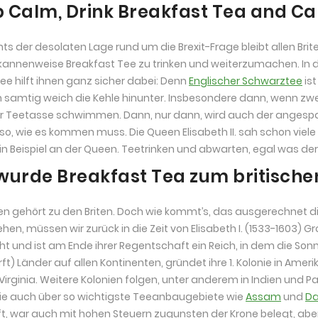
 Calm, Drink Breakfast Tea and Car
ts der desolaten Lage rund um die Brexit-Frage bleibt allen Brite
 kannenweise Breakfast Tee zu trinken und weiterzumachen. In 
ee hilft ihnen ganz sicher dabei: Denn
Englischer Schwarztee
ist
samtig weich die Kehle hinunter. Insbesondere dann, wenn zwe
er Teetasse schwimmen. Dann, nur dann, wird auch der angespa
so, wie es kommen muss. Die Queen Elisabeth II. sah schon vie
in Beispiel an der Queen. Teetrinken und abwarten, egal was der
wurde Breakfast Tea zum britische
en gehört zu den Briten. Doch wie kommt’s, das ausgerechnet d
ehen, müssen wir zurück in die Zeit von Elisabeth I. (1533-1603) G
 und ist am Ende ihrer Regentschaft ein Reich, in dem die Sonne
rft) Länder auf allen Kontinenten, gründet ihre 1. Kolonie in Ame
 Virginia. Weitere Kolonien folgen, unter anderem in Indien und P
e auch über so wichtigste Teeanbaugebiete wie
Assam
und
Da
ft, war auch mit hohen Steuern zugunsten der Krone belegt, ab