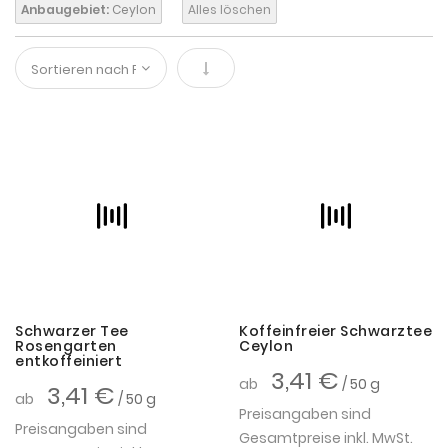
Anbaugebiet:
Ceylon
Alles löschen
In absteigender Reihenfolge
Schwarzer Tee
Koffeinfreier Schwarztee
Rosengarten
Ceylon
entkoffeiniert
3,41 €
ab
/ 50 g
3,41 €
ab
/ 50 g
Preisangaben sind
Preisangaben sind
Gesamtpreise inkl. MwSt.