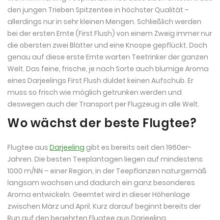
den jungen Trieben Spitzentee in höchster Qualität –
allerdings nur in sehr kleinen Mengen. Schließlich werden
bei der ersten Ernte (First Flush) von einem Zweig immer nur
die obersten zwei Blätter und eine Knospe gepflückt. Doch
genau auf diese erste Ernte warten Teetrinker der ganzen
Welt. Das feine, frische, je nach Sorte auch blumige Aroma
eines Darjeelings First Flush duldet keinen Aufschub. Er
muss so frisch wie möglich getrunken werden und
deswegen auch der Transport per Flugzeug in alle Welt.
Wo wächst der beste Flugtee?
Flugtee aus
Darjeeling
gibt es bereits seit den 1960er-
Jahren. Die besten Teeplantagen liegen auf mindestens
1000 m/NN – einer Region, in der Teepflanzen naturgemäß
langsam wachsen und dadurch ein ganz besonderes
Aroma entwickeln. Geerntet wird in dieser Höhenlage
zwischen März und April. Kurz darauf beginnt bereits der
Run auf den begehrten Flugtee aus Darjeeling.