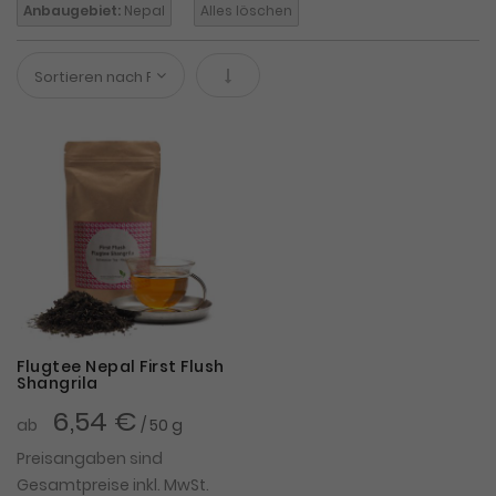
Anbaugebiet:
Nepal
Alles löschen
In absteigender Reihenfolge
Flugtee Nepal First Flush
Shangrila
6,54 €
ab
/ 50 g
Preisangaben sind
Gesamtpreise inkl. MwSt.