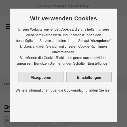
Zu den aktuellen
hier entlang.
Wir verwenden Cookies
0
Unsere Website verwendet Cookies, die uns helfen, unsere
Website zu verbessern und unseren Kunden den
bestmöglichen Service zu bieten. Indem Sie auf
'Akzeptieren'
klicken, erklären Sie sich mit unseren Cookie-Richtlinien
einverstanden.
Tee-Geschenke
Sie können die Cookie-Richtlinien gerne auch individuell
anpassen. Benutzen Sie hierfür den Schalter
'Einstellungen'
Home
Themenwelten
Tee-Geschenke
Weitere Informationen über die Cookienutzung finden Sie hier.
Einkaufen nach
Anbaugebiet:
Darjeeling
Aufgüsse:
1