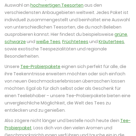
Auswahl an
hochwertigen Teesorten
aus den
verschiedensten Anbaugebieten weltweit. Jedes Paket ist
individuell zusammengestellt und beinhaltet eine Auswahl
von unterschiedlichen Teesorten, die du nach Belieben
ausprobieren kannst. Hier findest du beispielsweise
grüne
,
schwarze
und
weiße Tees
,
Früchtetees
und
Kräutertees
,
sowie exotische Teespezialitäten und regionale
Besonderheiten.
Unsere
Tee-Probierpakete
eignen sich perfekt für alle, die
ihre Teekenntnisse erweitern möchten oder sich einfach
von neuen Geschmackserlebnissen überraschen lassen
möchten. Egal ob für dich selbst oder als Geschenk für
einen Teeliebhaber – unsere Tee-Probierpakete bieten eine
unvergleichliche Möglichkeit, die Welt des Tees zu
entdecken und zu genießen.
Also zögere nicht länger und bestelle noch heute dein
Tee-
Probierpaket
. Lass dich von den vielen Aromen und
Geschmacksrichtungen verführen und tauche ein in die