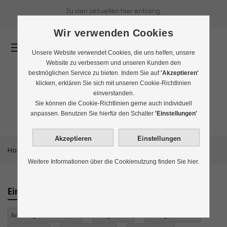
Zu den aktuellen
hier entlang.
Wir verwenden Cookies
0
Unsere Website verwendet Cookies, die uns helfen, unsere
Website zu verbessern und unseren Kunden den
bestmöglichen Service zu bieten. Indem Sie auf
'Akzeptieren'
klicken, erklären Sie sich mit unseren Cookie-Richtlinien
einverstanden.
Tee-Probierpakete
Sie können die Cookie-Richtlinien gerne auch individuell
anpassen. Benutzen Sie hierfür den Schalter
'Einstellungen'
Home
Themenwelten
Tee-Probierpakete
Weitere Informationen über die Cookienutzung finden Sie hier.
Einkaufen nach
Anbaugebiet:
Ceylon
Aufgüsse:
1
Biologisch:
nein