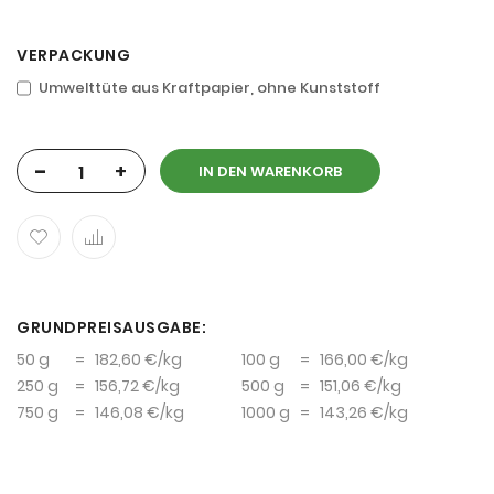
VERPACKUNG
Umwelttüte aus Kraftpapier, ohne Kunststoff
-
+
IN DEN WARENKORB
GRUNDPREISAUSGABE:
50 g
=
182,60 €
/kg
100 g
=
166,00 €
/kg
250 g
=
156,72 €
/kg
500 g
=
151,06 €
/kg
750 g
=
146,08 €
/kg
1000 g
=
143,26 €
/kg