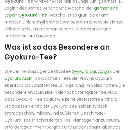
Gyokuro Tee
wird von Mitte Mai bis Ende Juni geerntet, zu
Beginn des Jahres Sencha und Matcha, der
gemahlene
Japan
Gyokuro Tee
.
Matcha
ist so grün, da er am
meisten Chlorophyll enthält. Am besten stöbern Sie einmal
selbst durch unsere japanischen Grünteesorten und
entdecken Ihre Favoriten.
Was ist so das Besondere an
Gyokuro-Tee?
Wie der herausragende Grüntee
Gyokuro aus Aoga
oder
Gyokuro Asahi
, so wachsen Tees der Provinz Gyokuro
ebenfalls als Schattentee 21 Tage lang im Vollschatten. Die
besondere Anbauweise in den Schattengärten bewirkt,
dass Gyokuro-Tee so gut wie keine Bitterstoffe enthält.
Stattdessen entfaltet Gyokuro-Tee seinen typisch
aromatischen, milden und süßlichen Geschmack.
Gyokuro-Tee in schattierten Tee-Plantagen anzubauen,
erfordert zwar mehr Sorgfalt und Leidenschaft, aber das