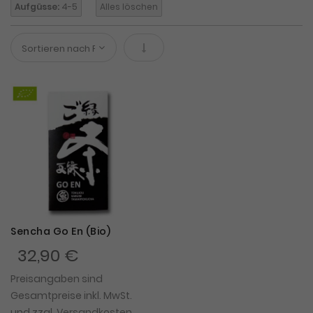
Aufgüsse:
4-5
Alles löschen
In absteigender Reihenfolge
Sencha Go En (Bio)
32,90 €
Preisangaben sind
Gesamtpreise inkl. MwSt.
und zzgl.
Versandkosten