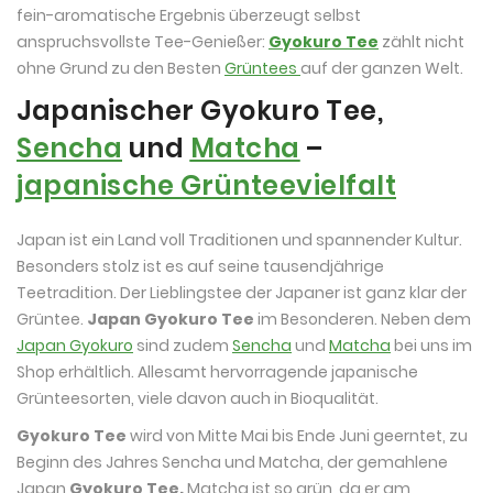
fein-aromatische Ergebnis überzeugt selbst
anspruchsvollste Tee-Genießer:
Gyokuro Tee
zählt nicht
ohne Grund zu den Besten
Grüntees
auf der ganzen Welt.
Japanischer Gyokuro Tee,
Sencha
und
Matcha
–
japanische Grünteevielfalt
Japan ist ein Land voll Traditionen und spannender Kultur.
Besonders stolz ist es auf seine tausendjährige
Teetradition. Der Lieblingstee der Japaner ist ganz klar der
Grüntee.
Japan Gyokuro
Tee
im Besonderen. Neben dem
Japan Gyokuro
sind zudem
Sencha
und
Matcha
bei uns im
Shop erhältlich. Allesamt hervorragende japanische
Grünteesorten, viele davon auch in Bioqualität.
Gyokuro Tee
wird von Mitte Mai bis Ende Juni geerntet, zu
Beginn des Jahres Sencha und Matcha, der gemahlene
Japan
Gyokuro Tee.
Matcha
ist so grün, da er am