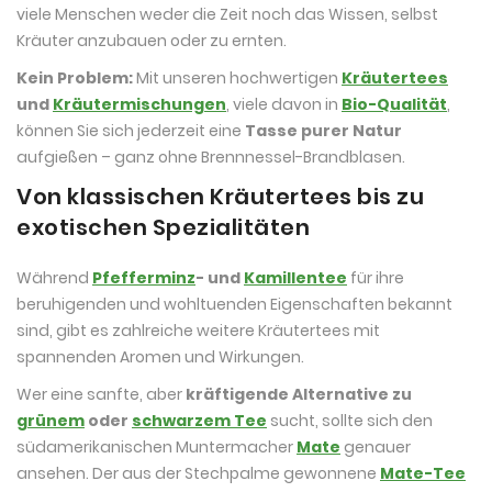
viele Menschen weder die Zeit noch das Wissen, selbst
Kräuter anzubauen oder zu ernten.
Kein Problem:
Mit unseren hochwertigen
Kräutertees
und
Kräutermischungen
, viele davon in
Bio-Qualität
,
können Sie sich jederzeit eine
Tasse purer Natur
aufgießen – ganz ohne Brennnessel-Brandblasen.
Von klassischen Kräutertees bis zu
exotischen Spezialitäten
Während
Pfefferminz
- und
Kamillentee
für ihre
beruhigenden und wohltuenden Eigenschaften bekannt
sind, gibt es zahlreiche weitere Kräutertees mit
spannenden Aromen und Wirkungen.
Wer eine sanfte, aber
kräftigende Alternative zu
grünem
oder
schwarzem Tee
sucht, sollte sich den
südamerikanischen Muntermacher
Mate
genauer
ansehen. Der aus der Stechpalme gewonnene
Mate-Tee