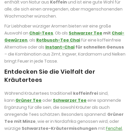
enthält von Natur aus
Koffein
und ist eine gute Wahl für
alle, die sich einen anregenden, aber magenschonenden
Wachmacher wünschen.
Für Liebhaber würziger Aromen bieten wir eine große
Auswahl an
Chai-Tees
. Ob als
Schwarzer Tee
mit
Chai-
Gewürzen
, als
Rotbusch-Tee Chai
für eine koffeinfreie
Alternative oder als
Instant-Chai
für schnellen Genuss
– die Kombination aus Zimt, Ingwer, Kardamom und Nelken
bringt Feuer in jede Tasse.
Entdecken Sie die Vielfalt der
Kräutertees
Während Kräutertees traditionell
koffeinfrei
sind,
kann
Grüner Tee
oder
Schwarzer Tee
eine spannende
Ergänzung für alle sein, die sowohl Kräuter als auch
anregende Tees schätzen. Besonders spannend:
Grüner
Tee mit Minze
, wie er in Nordafrika genossen wird, oder
würzige
Schwarztee-Kräutermischungen
mit
Fenchel
,