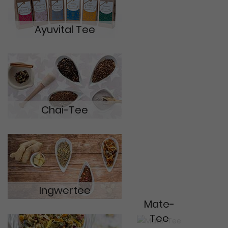
Ayuvital Tee
Chai-Tee
Ingwertee
Mate-
Tee