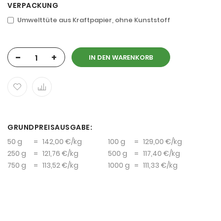
VERPACKUNG
Umwelttüte aus Kraftpapier, ohne Kunststoff
-
+
IN DEN WARENKORB
GRUNDPREISAUSGABE:
50 g
=
142,00 €
/kg
100 g
=
129,00 €
/kg
250 g
=
121,76 €
/kg
500 g
=
117,40 €
/kg
750 g
=
113,52 €
/kg
1000 g
=
111,33 €
/kg