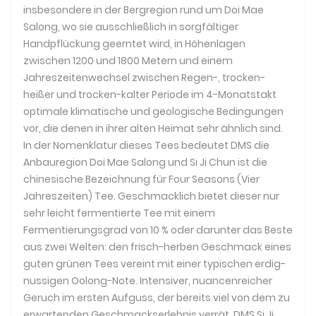
insbesondere in der Bergregion rund um Doi Mae
Salong, wo sie ausschließlich in sorgfältiger
Handpflückung geerntet wird, in Höhenlagen
zwischen 1200 und 1800 Metern und einem
Jahreszeitenwechsel zwischen Regen-, trocken-
heißer und trocken-kalter Periode im 4-Monatstakt
optimale klimatische und geologische Bedingungen
vor, die denen in ihrer alten Heimat sehr ähnlich sind.
In der Nomenklatur dieses Tees bedeutet DMS die
Anbauregion Doi Mae Salong und Si Ji Chun ist die
chinesische Bezeichnung für Four Seasons (Vier
Jahreszeiten) Tee. Geschmacklich bietet dieser nur
sehr leicht fermentierte Tee mit einem
Fermentierungsgrad von 10 % oder darunter das Beste
aus zwei Welten: den frisch-herben Geschmack eines
guten grünen Tees vereint mit einer typischen erdig-
nussigen Oolong-Note. Intensiver, nuancenreicher
Geruch im ersten Aufguss, der bereits viel von dem zu
erwartenden Geschmackserlebnis verrät. DMS Si Ji