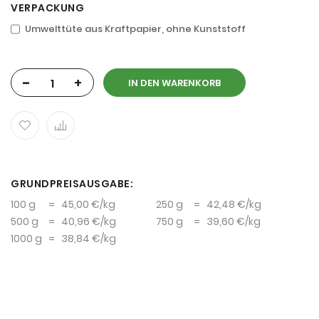
VERPACKUNG
Umwelttüte aus Kraftpapier, ohne Kunststoff
-
+
IN DEN WARENKORB
GRUNDPREISAUSGABE:
100 g
=
45,00 €
/kg
250 g
=
42,48 €
/kg
500 g
=
40,96 €
/kg
750 g
=
39,60 €
/kg
1000 g
=
38,84 €
/kg