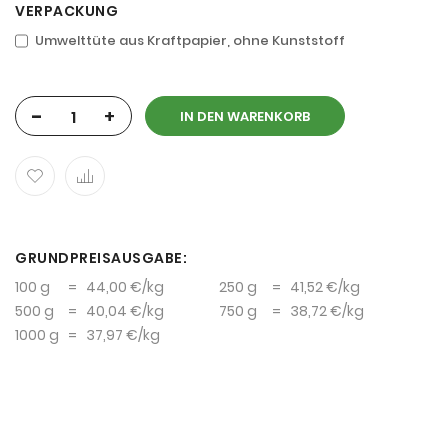
VERPACKUNG
Umwelttüte aus Kraftpapier, ohne Kunststoff
-
+
IN DEN WARENKORB
GRUNDPREISAUSGABE:
100 g
=
44,00 €
/kg
250 g
=
41,52 €
/kg
500 g
=
40,04 €
/kg
750 g
=
38,72 €
/kg
1000 g
=
37,97 €
/kg