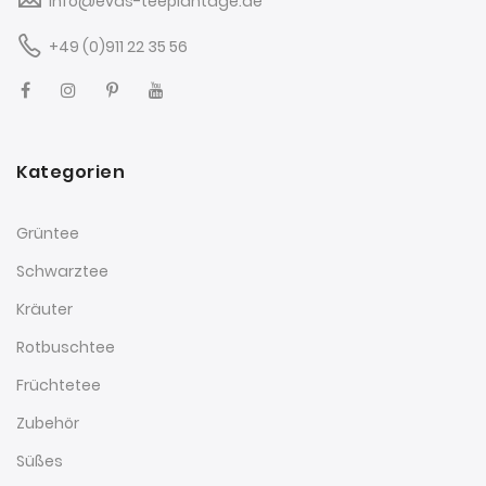
info@evas-teeplantage.de
+49 (0)911 22 35 56
Kategorien
Grüntee
Schwarztee
Kräuter
Rotbuschtee
Früchtetee
Zubehör
Süßes