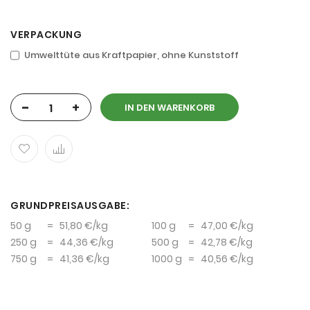
VERPACKUNG
Umwelttüte aus Kraftpapier, ohne Kunststoff
-
+
IN DEN WARENKORB
GRUNDPREISAUSGABE:
50 g
=
51,80 €
/kg
100 g
=
47,00 €
/kg
250 g
=
44,36 €
/kg
500 g
=
42,78 €
/kg
750 g
=
41,36 €
/kg
1000 g
=
40,56 €
/kg