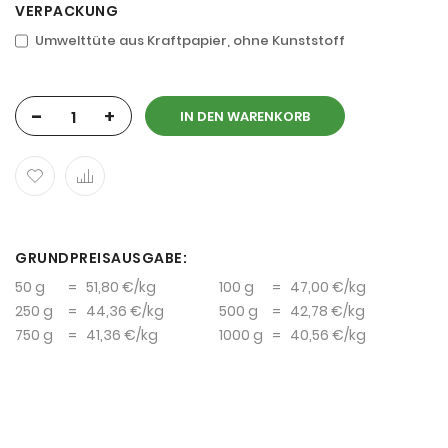
VERPACKUNG
Umwelttüte aus Kraftpapier, ohne Kunststoff
-
+
IN DEN WARENKORB
GRUNDPREISAUSGABE:
50 g
=
51,80 €
/kg
100 g
=
47,00 €
/kg
250 g
=
44,36 €
/kg
500 g
=
42,78 €
/kg
750 g
=
41,36 €
/kg
1000 g
=
40,56 €
/kg