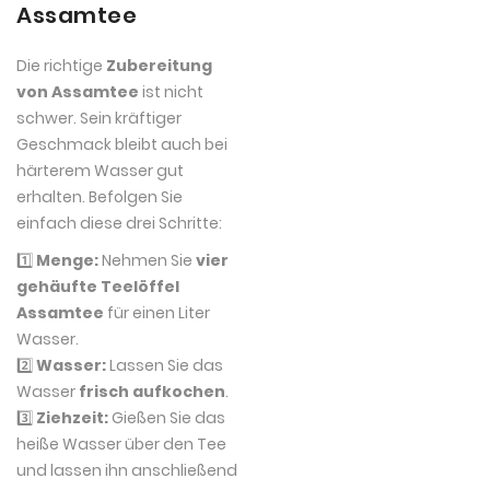
Assamtee
Die richtige
Zubereitung
von Assamtee
ist nicht
schwer. Sein kräftiger
Geschmack bleibt auch bei
härterem Wasser gut
erhalten. Befolgen Sie
einfach diese drei Schritte:
1️⃣
Menge:
Nehmen Sie
vier
gehäufte Teelöffel
Assamtee
für einen Liter
Wasser.
2️⃣
Wasser:
Lassen Sie das
Wasser
frisch aufkochen
.
3️⃣
Ziehzeit:
Gießen Sie das
heiße Wasser über den Tee
und lassen ihn anschließend