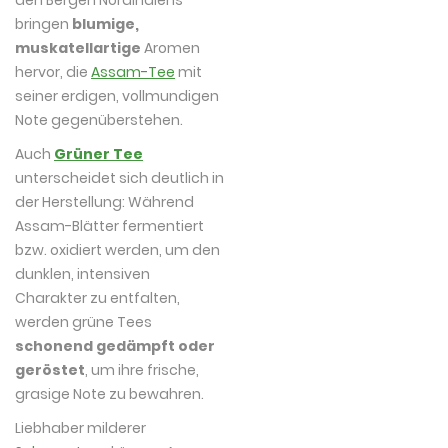
bringen
blumige,
muskatellartige
Aromen
hervor, die
Assam-Tee
mit
seiner erdigen, vollmundigen
Note gegenüberstehen.
Auch
Grüner Tee
unterscheidet sich deutlich in
der Herstellung: Während
Assam-Blätter fermentiert
bzw. oxidiert werden, um den
dunklen, intensiven
Charakter zu entfalten,
werden grüne Tees
schonend gedämpft oder
geröstet
, um ihre frische,
grasige Note zu bewahren.
Liebhaber milderer