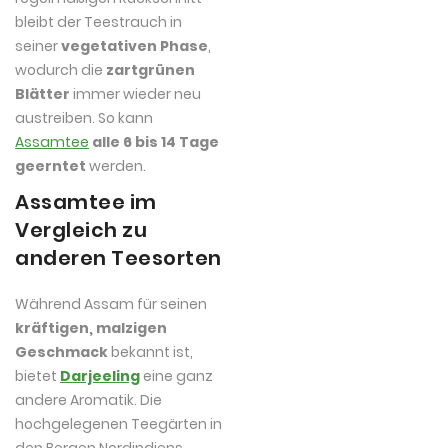
bleibt der Teestrauch in
seiner
vegetativen Phase
,
wodurch die
zartgrünen
Blätter
immer wieder neu
austreiben. So kann
Assamtee
alle 6 bis 14 Tage
geerntet
werden.
Assamtee im
Vergleich zu
anderen Teesorten
Während Assam für seinen
kräftigen, malzigen
Geschmack
bekannt ist,
bietet
Darjeeling
eine ganz
andere Aromatik. Die
hochgelegenen Teegärten in
den Bergen Nordindiens