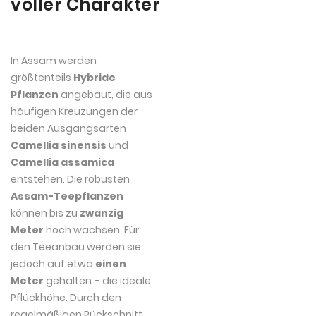
voller Charakter
In Assam werden
größtenteils
Hybride
Pflanzen
angebaut, die aus
häufigen Kreuzungen der
beiden Ausgangsarten
Camellia sinensis
und
Camellia assamica
entstehen. Die robusten
Assam-Teepflanzen
können bis zu
zwanzig
Meter
hoch wachsen. Für
den Teeanbau werden sie
jedoch auf etwa
einen
Meter
gehalten – die ideale
Pflückhöhe. Durch den
regelmäßigen Rückschnitt