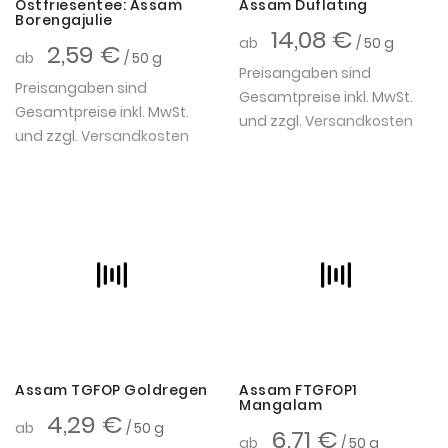
Ostfriesentee: Assam
Assam Duflating
Borengajulie
14,08 €
ab
/ 50 g
2,59 €
ab
/ 50 g
Preisangaben sind
Preisangaben sind
Gesamtpreise inkl. MwSt.
Gesamtpreise inkl. MwSt.
und zzgl.
Versandkosten
und zzgl.
Versandkosten
Assam TGFOP Goldregen
Assam FTGFOP1
Mangalam
4,29 €
ab
/ 50 g
6,71 €
ab
/ 50 g