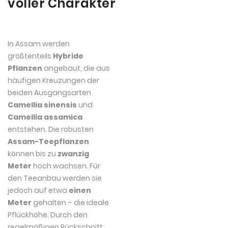
voller Charakter
In Assam werden
größtenteils
Hybride
Pflanzen
angebaut, die aus
häufigen Kreuzungen der
beiden Ausgangsarten
Camellia sinensis
und
Camellia assamica
entstehen. Die robusten
Assam-Teepflanzen
können bis zu
zwanzig
Meter
hoch wachsen. Für
den Teeanbau werden sie
jedoch auf etwa
einen
Meter
gehalten – die ideale
Pflückhöhe. Durch den
regelmäßigen Rückschnitt