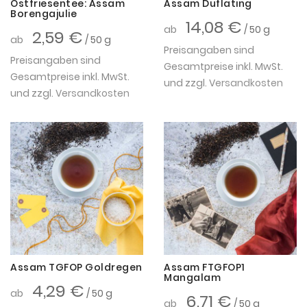
Ostfriesentee: Assam
Assam Duflating
Borengajulie
14,08 €
ab
/ 50 g
2,59 €
ab
/ 50 g
Preisangaben sind
Preisangaben sind
Gesamtpreise inkl. MwSt.
Gesamtpreise inkl. MwSt.
und zzgl.
Versandkosten
und zzgl.
Versandkosten
Assam TGFOP Goldregen
Assam FTGFOP1
Mangalam
4,29 €
ab
/ 50 g
6,71 €
ab
/ 50 g