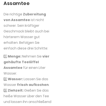
Assamtee
Die richtige
Zubereitung
von Assamtee
ist nicht
schwer. Sein kräftiger
Geschmack bleibt auch bei
härterem Wasser gut
erhalten. Befolgen Sie
einfach diese drei Schritte:
1️⃣
Menge:
Nehmen Sie
vier
gehäufte Teelöffel
Assamtee
für einen Liter
Wasser.
2️⃣
Wasser:
Lassen Sie das
Wasser
frisch aufkochen
.
3️⃣
Ziehzeit:
Gießen Sie das
heiße Wasser über den Tee
und lassen ihn anschließend