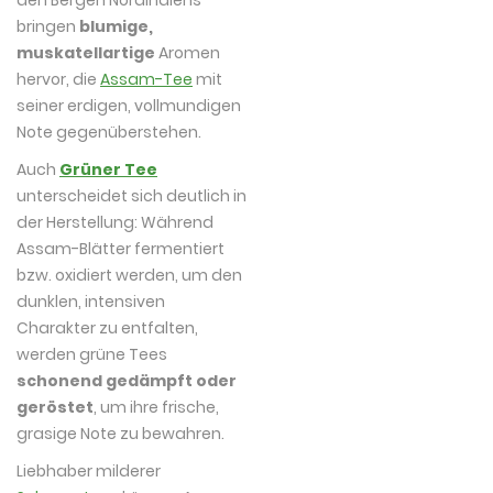
bringen
blumige,
muskatellartige
Aromen
hervor, die
Assam-Tee
mit
seiner erdigen, vollmundigen
Note gegenüberstehen.
Auch
Grüner Tee
unterscheidet sich deutlich in
der Herstellung: Während
Assam-Blätter fermentiert
bzw. oxidiert werden, um den
dunklen, intensiven
Charakter zu entfalten,
werden grüne Tees
schonend gedämpft oder
geröstet
, um ihre frische,
grasige Note zu bewahren.
Liebhaber milderer