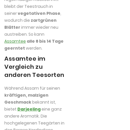
bleibt der Teestrauch in
seiner
vegetativen Phase
,
wodurch die
zartgrünen
Blätter
immer wieder neu
austreiben. So kann
Assamtee
alle 6 bis 14 Tage
geerntet
werden.
Assamtee im
Vergleich zu
anderen Teesorten
Während Assam für seinen
kräftigen, malzigen
Geschmack
bekannt ist,
bietet
Darjeeling
eine ganz
andere Aromatik. Die
hochgelegenen Teegärten in
den Bergen Nordindiens