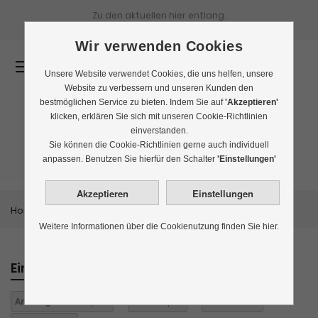
Zu den aktuellen
hier entlang.
Wir verwenden Cookies
0
Unsere Website verwendet Cookies, die uns helfen, unsere
Website zu verbessern und unseren Kunden den
bestmöglichen Service zu bieten. Indem Sie auf
'Akzeptieren'
klicken, erklären Sie sich mit unseren Cookie-Richtlinien
einverstanden.
Bestseller
Sie können die Cookie-Richtlinien gerne auch individuell
anpassen. Benutzen Sie hierfür den Schalter
'Einstellungen'
Home
Themenwelten
Bestseller
Weitere Informationen über die Cookienutzung finden Sie hier.
Einkaufen nach
Anbaugebiet:
Japan
Aroma:
pur
Koffein:
mit