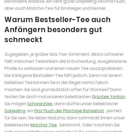
besondere Anlässe, ein sehr guter Darjeeling Second Flush,
aber auch Matcha-Tee für Einsteiger und Kenner.
Warum Bestseller-Tee auch
Anfängern besonders gut
schmeckt
Zugegeben, je größer das Tee-Sortiment, desto schwerer
fällt manchen Teetrinkern die Entscheidung, ausgetretene
Pfade zu verlassen und einen neuen Tee auszuprobieren.
Die Kategorie Bestseller-Tee hilft jedoch. Denn mit einem
beliebten Tee können Sie in der Regel nichts falsch
machen. Sie sind grundsätzlich offen für Grüntee? Dann
testen Sie doch mal unseren beliebtesten
Grüntee Yonkon
.
Sie mögen
Schwarztee
, dann dürfte unser beliebtester
Darjeeling
, ein
First Flush der Plantage Risheehat
. perfekt
für Sie sein. Sie lieben Matcha, dann schmeckt Ihnen unser
beliebtester
Matcha-Tee
.
bestimmt. Oder möchten Sie
sich gegen Erkältungen und kalte Füße schon vorsorglich