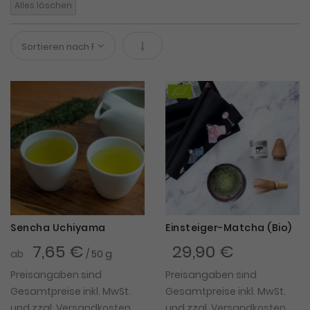
Alles löschen
In absteigender Reihenfolge
Sencha Uchiyama
Einsteiger-Matcha (Bio)
7,65 €
29,90 €
ab
/ 50 g
Preisangaben sind
Preisangaben sind
Gesamtpreise inkl. MwSt.
Gesamtpreise inkl. MwSt.
und zzgl.
Versandkosten
und zzgl.
Versandkosten