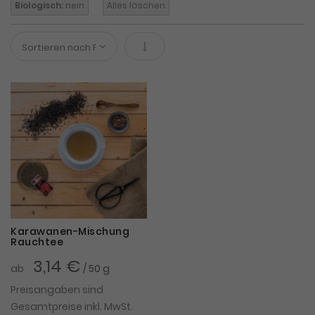
Biologisch:
nein
Alles löschen
In absteigender Reihenfolge
Karawanen-Mischung
Rauchtee
3,14 €
ab
/ 50 g
Preisangaben sind
Gesamtpreise inkl. MwSt.