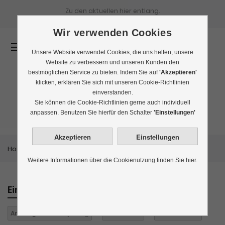
Zu den aktuellen
hier entlang.
Wir verwenden Cookies
0
Unsere Website verwendet Cookies, die uns helfen, unsere
Website zu verbessern und unseren Kunden den
bestmöglichen Service zu bieten. Indem Sie auf
'Akzeptieren'
klicken, erklären Sie sich mit unseren Cookie-Richtlinien
einverstanden.
Rauchtee
Sie können die Cookie-Richtlinien gerne auch individuell
anpassen. Benutzen Sie hierfür den Schalter
'Einstellungen'
Home
Themenwelten
Rauchtee
Weitere Informationen über die Cookienutzung finden Sie hier.
Einkaufen nach
Anbaugebiet:
Darjeeling
Eistee:
nein
Alles löschen