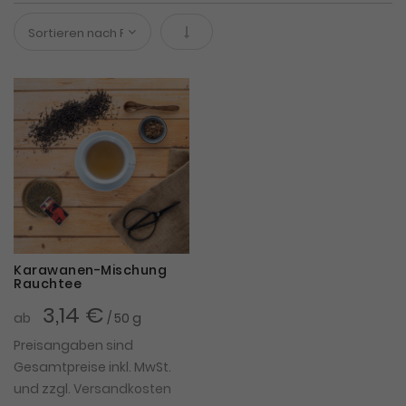
In absteigender Reihenfolge
Karawanen-Mischung
Rauchtee
3,14 €
ab
/ 50 g
Preisangaben sind
Gesamtpreise inkl. MwSt.
und zzgl.
Versandkosten