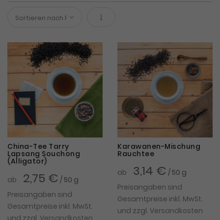
In absteigender Reihenfolge
China-Tee Tarry
Karawanen-Mischung
Lapsang Souchong
Rauchtee
(Alligator)
3,14 €
ab
/ 50 g
2,75 €
ab
/ 50 g
Preisangaben sind
Preisangaben sind
Gesamtpreise inkl. MwSt.
Gesamtpreise inkl. MwSt.
und zzgl.
Versandkosten
und zzgl.
Versandkosten