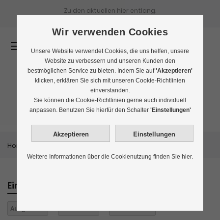
Zu den aktuellen
hier entlang.
Wir verwenden Cookies
0
Unsere Website verwendet Cookies, die uns helfen, unsere
Website zu verbessern und unseren Kunden den
bestmöglichen Service zu bieten. Indem Sie auf
'Akzeptieren'
klicken, erklären Sie sich mit unseren Cookie-Richtlinien
einverstanden.
Rauchtee
Sie können die Cookie-Richtlinien gerne auch individuell
anpassen. Benutzen Sie hierfür den Schalter
'Einstellungen'
Home
Themenwelten
Rauchtee
Weitere Informationen über die Cookienutzung finden Sie hier.
Einkaufen nach
Aufgüsse:
1
Eistee:
nein
Alles löschen