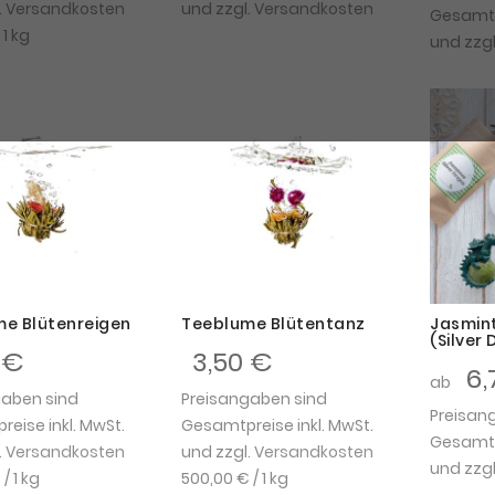
.
Versandkosten
und zzgl.
Versandkosten
Gesamtpr
 1 kg
und zzgl
e Blütenreigen
Teeblume Blütentanz
Jasmin
(Silver
 €
3,50 €
6,
ab
gaben sind
Preisangaben sind
Preisan
eise inkl. MwSt.
Gesamtpreise inkl. MwSt.
Gesamtpr
.
Versandkosten
und zzgl.
Versandkosten
und zzgl
€
/ 1 kg
500,00 €
/ 1 kg