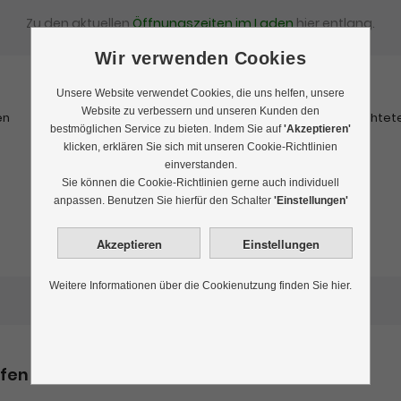
Zu den aktuellen
Öffnungszeiten im Laden
hier entlang.
Wir verwenden Cookies
Unsere Website verwendet Cookies, die uns helfen, unsere
Website zu verbessern und unseren Kunden den
en
Schwarztee
Rooibostee
Kräutertee
Früchtet
bestmöglichen Service zu bieten. Indem Sie auf
'Akzeptieren'
klicken, erklären Sie sich mit unseren Cookie-Richtlinien
einverstanden.
Sie können die Cookie-Richtlinien gerne auch individuell
Tee aus China
anpassen. Benutzen Sie hierfür den Schalter
'Einstellungen'
Weitere Informationen über die Cookienutzung finden Sie hier.
ufen nach