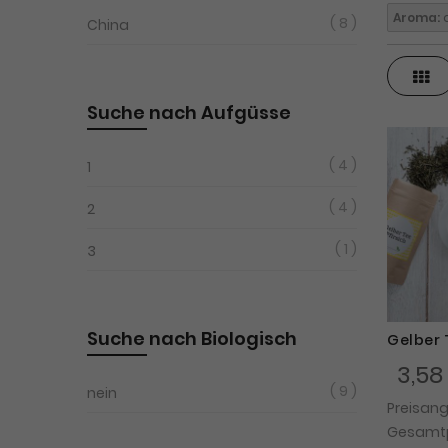
Aroma:
a
8
China
Ras
Suche nach Aufgüsse
4
1
4
2
1
3
Suche nach Biologisch
Gelber T
3,58
9
nein
Preisan
Gesamtpr