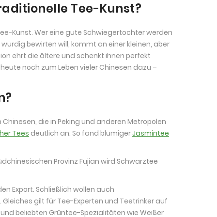
raditionelle Tee-Kunst?
Tee-Kunst. Wer eine gute Schwiegertochter werden
würdig bewirten will, kommt an einer kleinen, aber
n ehrt die ältere und schenkt ihnen perfekt
h heute noch zum Leben vieler Chinesen dazu –
n?
 Chinesen, die in Peking und anderen Metropolen
her Tees
deutlich an. So fand blumiger
Jasmintee
südchinesischen Provinz Fujian wird Schwarztee
den Export. Schließlich wollen auch
Gleiches gilt für Tee-Experten und Teetrinker auf
 und beliebten Grüntee-Spezialitäten wie Weißer