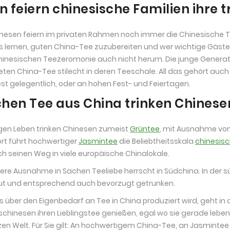
 feiern chinesische Familien ihre t
inesen feiern im privaten Rahmen noch immer die Chinesische 
ss lernen, guten China-Tee zuzubereiten und wer wichtige Gäste 
hinesischen Teezeromonie auch nicht herum. Die junge Generatio
eten China-Tee stilecht in deren Teeschale. All das gehört auc
t gelegentlich, oder an hohen Fest- und Feiertagen.
hen Tee aus China trinken Chinese
igen Leben trinken Chinesen zumeist
Grüntee
, mit Ausnahme von
ort führt hochwertiger
Jasmintee
die Beliebtheitsskala
chinesisc
ich seinen Weg in viele europäische Chinalokale.
tere Ausnahme in Sachen Teeliebe herrscht in Südchina. In der 
t und entsprechend auch bevorzugt getrunken.
as über den Eigenbedarf an Tee in China produziert wird, geht in 
chinesen ihren Lieblingstee genießen, egal wo sie gerade leben. 
en Welt. Für Sie gilt: An hochwertigem China-Tee, an Jasmintee