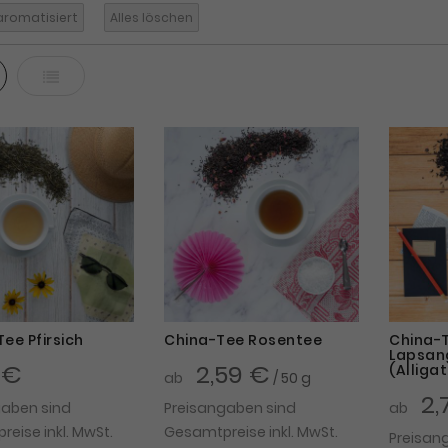
romatisiert
Alles löschen
ter
Liste
ee Pfirsich
China-Tee Rosentee
China-T
Lapsan
 €
2,59 €
(Alligat
ab
/ 50 g
2,
gaben sind
Preisangaben sind
ab
eise inkl. MwSt.
Gesamtpreise inkl. MwSt.
Preisan