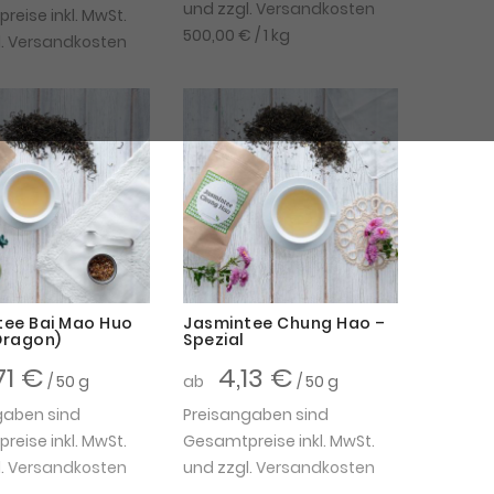
und zzgl.
Versandkosten
eise inkl. MwSt.
500,00 €
/ 1 kg
.
Versandkosten
tee Bai Mao Huo
Jasmintee Chung Hao –
 Dragon)
Spezial
71 €
4,13 €
/ 50 g
ab
/ 50 g
gaben sind
Preisangaben sind
eise inkl. MwSt.
Gesamtpreise inkl. MwSt.
.
Versandkosten
und zzgl.
Versandkosten