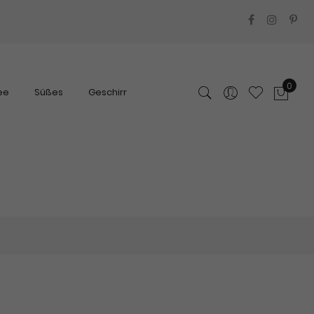
0
ee
Süßes
Geschirr