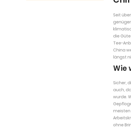
Seit übe
genügen
klimati
die Güte
Tee-Anba
China we
längst ni
Wie 
Sicher, 
auch, da
wurde. W
Gepfloge
meisten 
Arbeitsk
ohne Br