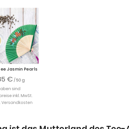
ee Jasmin Pearls
85 €
/ 50 g
gaben sind
eise inkl. MwSt.
.
Versandkosten
na ist das Mutterland des Tee