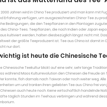
r 2000 Jahren wird in China Tee produziert und man kann mit F
d Erfahrung verfügen, um ausgezeichneten China-Tee zu produ
sche Bedingungen, die den Teepflanzen in den Plantagen zug
 des China-Tees. Teepflanzen, die nach Indien oder Japan expor
us kultiviert werden, halten diesbezüglich längst nicht mit. Da
ltweit der größte Teeproduzent ist. Tee aus China ist damit in C
cht nur dort.
wichtig ist heute die Chinesische T
die Chinesische Teekultur blickt auf eine sehr, sehr lange Traditi
ss während Maos Kulturrevolution den Chinesen die Freude an 
er konnte, floh damals nach Taiwan oder noch weiter weg. Alle 
nheiten um und tranken ihren geliebten Tee aus China frei von j
Chinesen auch heute noch. Keine wirtschaftlich handelnde Nation
räfte täglich Stunden im Teehaus verbringen und während dessen 
imborium.