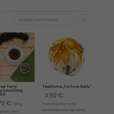
In absteigender 
ee Tarry
Teeblume „Fortune Balls“
g Souchong
3,50 €
or)
75 €
/ 50 g
Preisangaben sind
Gesamtpreise inkl. MwSt.
gaben sind