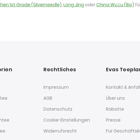
Zhen 1st Grade (Silverneedle)
,
Long Jing
oder
China Wu Lu (Bio)
fü
rien
Rechtliches
Evas Teepl
Impressum
Kontakt & Anfa
tee
AGB
Über uns
Datenschutz
Rabatte
htee
Cookie-Einstellungen
Presse
tee
Widerrufsrecht
Für Geschäfts