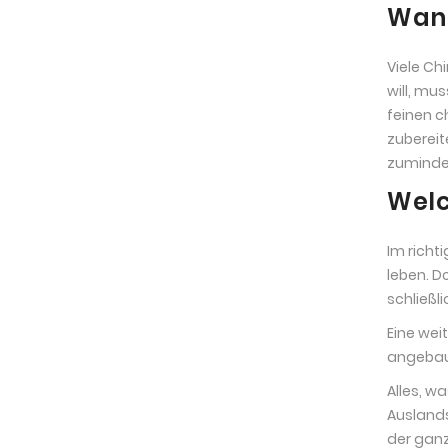
Wann
Viele Ch
will, mu
feinen c
zubereit
zumindes
Welc
Im richt
leben. D
schließl
Eine wei
angebau
Alles, w
Auslands
der ganz