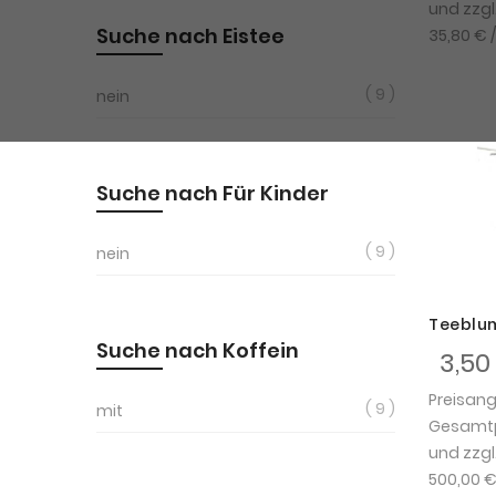
und zzgl
Suche nach Eistee
35,80 €
/
9
nein
Suche nach Für Kinder
9
nein
Teeblum
Suche nach Koffein
3,50
Preisan
9
mit
Gesamtpr
und zzgl
500,00 