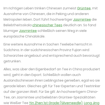
Im richtigen Leben trinken Chinesen zumeist
Grüntee
, mit
Ausnahme von Chinesen, die in Peking und anderen
Metropolen leben. Dort führt hochwertiger
Jasmintee
die
Beliebtheitsskala
chinesischer Tees
deutlich an. So fand
blumiger
Jasmintee
schließlich seinen Weg in viele
europäische Chinalokale.
Eine weitere Ausnahme in Sachen Teeliebe herrscht in
Südchina. In der südchinesischen Provinz Fujian wird
Schwarztee angebaut und entsprechend auch bevorzugt
getrunken.
Alles, was über den Eigenbedarf an Tee in China produziert
wird, geht in den Export. Schließlich wollen auch
Auslandschinesen ihren Lieblingstee genießen, egal wo sie
gerade leben. Gleiches gilt für Tee-Experten und Teetrinker
auf der ganzen Welt. Für Sie gilt: An hochwertigem China-
Tee, an Jasmintee und beliebten Grüntee-Spezialitäten
wie Weißer Tee
Yin Zhen 1st Grade (Silverneedle)
,
Long Jing