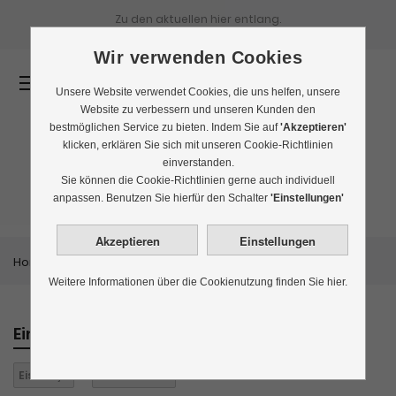
Zu den aktuellen
hier entlang.
Wir verwenden Cookies
0
Unsere Website verwendet Cookies, die uns helfen, unsere
Website zu verbessern und unseren Kunden den
bestmöglichen Service zu bieten. Indem Sie auf
'Akzeptieren'
klicken, erklären Sie sich mit unseren Cookie-Richtlinien
einverstanden.
Tee aus China
Sie können die Cookie-Richtlinien gerne auch individuell
anpassen. Benutzen Sie hierfür den Schalter
'Einstellungen'
Home
Themenwelten
Tee aus China
Weitere Informationen über die Cookienutzung finden Sie hier.
Einkaufen nach
Eistee:
ja
Alles löschen