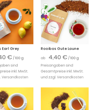
 Earl Grey
Rooibos Gute Laune
40 €
4,40 €
/ 100 g
ab
/ 100 g
gaben sind
Preisangaben sind
eise inkl. MwSt.
Gesamtpreise inkl. MwSt.
.
Versandkosten
und zzgl.
Versandkosten