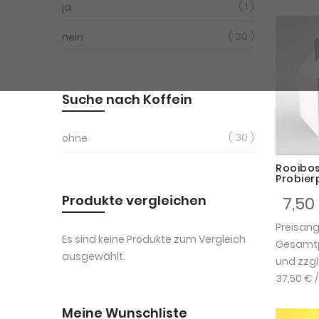
1
ja
30
nein
Suche nach Koffein
30
ohne
Rooibos
Probier
Produkte vergleichen
7,50
Preisan
Es sind keine Produkte zum Vergleich
Gesamtpr
ausgewählt.
und zzgl
37,50 €
/
Meine Wunschliste