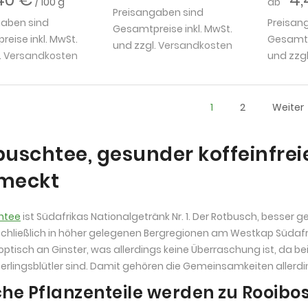
/ 100 g
ab
Preisangaben sind
gaben sind
Preisan
Gesamtpreise inkl. MwSt.
eise inkl. MwSt.
Gesamtpr
und zzgl.
Versandkosten
.
Versandkosten
und zzgl
1
2
Weiter
uschtee, gesunder koffeinfreie
meckt
htee
ist Südafrikas Nationalgetränk Nr. 1. Der Rotbusch, besser 
chließlich in höher gelegenen Bergregionen am Westkap Südafri
 optisch an Ginster, was allerdings keine Überraschung ist, da b
rlingsblütler sind. Damit gehören die Gemeinsamkeiten allerdi
he Pflanzenteile werden zu Rooibo