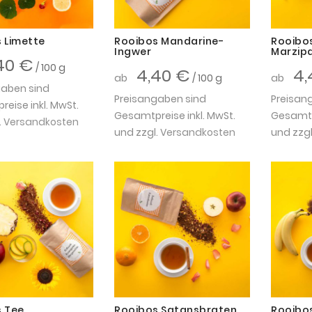
 Limette
Rooibos Mandarine-
Rooibo
Ingwer
Marzip
40 €
/ 100 g
4,40 €
4,
ab
/ 100 g
ab
gaben sind
Preisangaben sind
Preisan
eise inkl. MwSt.
Gesamtpreise inkl. MwSt.
Gesamtpr
.
Versandkosten
und zzgl.
Versandkosten
und zzgl
 Tee
Rooibos Satansbraten
Rooibo