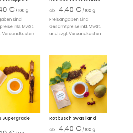
40 €
4,40 €
/ 100 g
ab
/ 100 g
gaben sind
Preisangaben sind
eise inkl. MwSt.
Gesamtpreise inkl. MwSt.
.
Versandkosten
und zzgl.
Versandkosten
s Supergrade
Rotbusch Swasiland
4,40 €
ab
/ 100 g
40 €