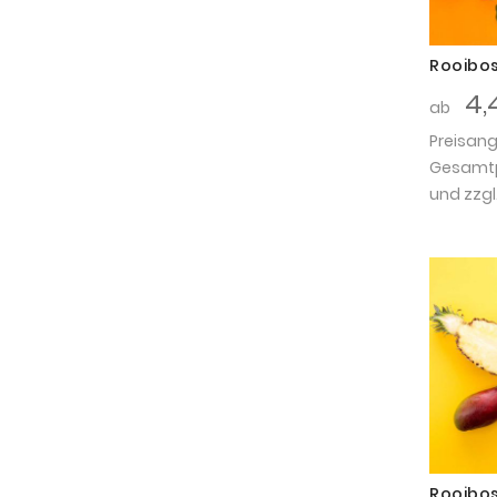
Rooibos
4,
ab
Preisan
Gesamtpr
und zzgl
Rooibos