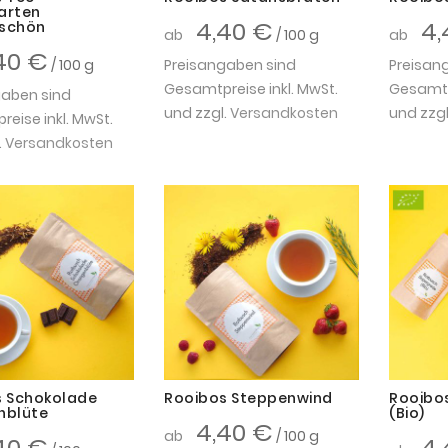
arten
4,40 €
4,
schön
ab
/ 100 g
ab
40 €
/ 100 g
Preisangaben sind
Preisan
Gesamtpreise inkl. MwSt.
Gesamtpr
gaben sind
und zzgl.
Versandkosten
und zzgl
eise inkl. MwSt.
.
Versandkosten
s Schokolade
Rooibos Steppenwind
Rooibo
nblüte
(Bio)
4,40 €
ab
/ 100 g
40 €
4,