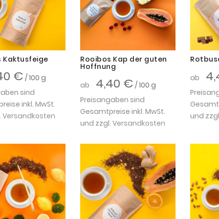
 Kaktusfeige
Rooibos Kap der guten
Rotbus
Hoffnung
40 €
4,
/ 100 g
ab
4,40 €
ab
/ 100 g
gaben sind
Preisan
Preisangaben sind
eise inkl. MwSt.
Gesamtpr
Gesamtpreise inkl. MwSt.
.
Versandkosten
und zzgl
und zzgl.
Versandkosten