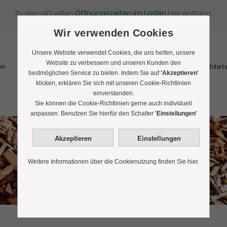
Zu den aktuellen
Öffnungszeiten im Laden
hier entlang.
Wir verwenden Cookies
Unsere Website verwendet Cookies, die uns helfen, unsere
Website zu verbessern und unseren Kunden den
en
Schwarztee
Rooibostee
Kräutertee
Früchtet
bestmöglichen Service zu bieten. Indem Sie auf
'Akzeptieren'
klicken, erklären Sie sich mit unseren Cookie-Richtlinien
einverstanden.
Sie können die Cookie-Richtlinien gerne auch individuell
anpassen. Benutzen Sie hierfür den Schalter
'Einstellungen'
Rotbuschtee
Weitere Informationen über die Cookienutzung finden Sie hier.