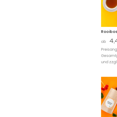
Rooibos
4,
ab
Preisan
Gesamtpr
und zzgl