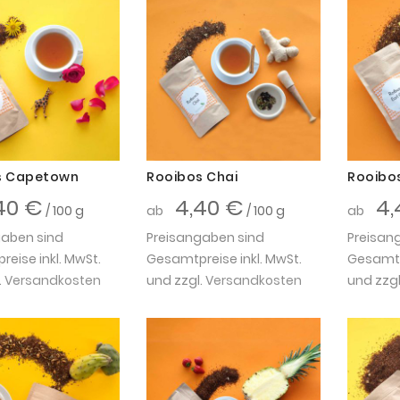
s Capetown
Rooibos Chai
Rooibos
40 €
4,40 €
4,
/ 100 g
ab
/ 100 g
ab
gaben sind
Preisangaben sind
Preisan
eise inkl. MwSt.
Gesamtpreise inkl. MwSt.
Gesamtpr
.
Versandkosten
und zzgl.
Versandkosten
und zzgl