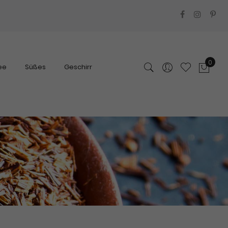
0
ee
Süßes
Geschirr