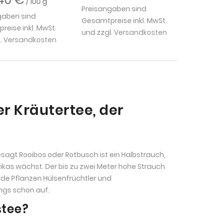
/ 100 g
Preisangaben sind
gaben sind
Gesamtpreise inkl. MwSt.
eise inkl. MwSt.
und zzgl.
Versandkosten
.
Versandkosten
r Kräutertee, der
gesagt Rooibos oder Rotbusch ist ein Halbstrauch,
kas wächst. Der bis zu zwei Meter hohe Strauch
eide Pflanzen Hülsenfrüchtler und
ngs schon auf.
stee?