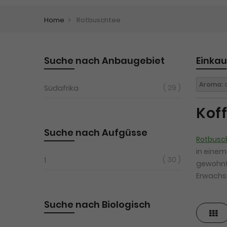
Home
Rotbuschtee
Suche nach Anbaugebiet
Einka
Aroma:
a
29
Südafrika
Kof
Suche nach Aufgüsse
Rotbusc
in einem
30
1
gewohn
Erwachs
Suche nach Biologisch
Ras