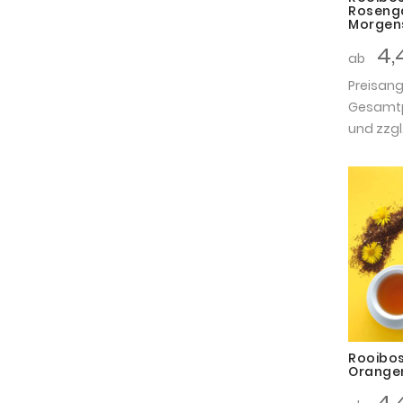
Roseng
Morgen
4,
ab
Preisan
Gesamtpr
und zzgl
Rooibo
Orange
4,