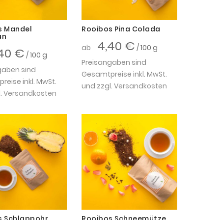
s Mandel
Rooibos Pina Colada
an
4,40 €
ab
/ 100 g
40 €
/ 100 g
Preisangaben sind
gaben sind
Gesamtpreise inkl. MwSt.
eise inkl. MwSt.
und zzgl.
Versandkosten
.
Versandkosten
s Schlappohr
Rooibos Schneemütze