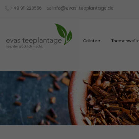
+49 911 223556
info@evas-teeplantage.de
Grüntee
Themenwelt