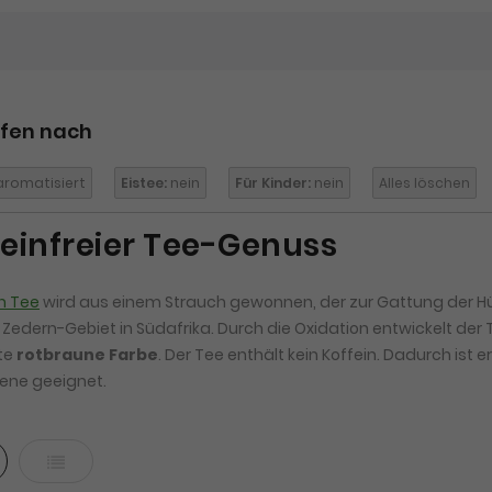
ufen nach
romatisiert
Eistee:
nein
Für Kinder:
nein
Alles löschen
feinfreier Tee-Genuss
h Tee
wird aus einem Strauch gewonnen, der zur Gattung der Hü
 Zedern-Gebiet in Südafrika. Durch die Oxidation entwickelt der
te
rotbraune Farbe
. Der Tee enthält kein Koffein. Dadurch ist 
ene geeignet.
ter
Liste