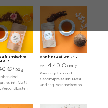
 Afrikanischer
Rooibos Auf Wolke 7
trank
4,40 €
ab
/ 100 g
40 €
/ 100 g
Preisangaben sind
gaben sind
Gesamtpreise inkl. MwSt.
eise inkl. MwSt.
und zzgl.
Versandkosten
.
Versandkosten