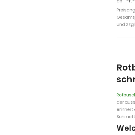
ab
Preisan
Gesamtpr
und zzgl
Rotb
sch
Rotbusc
der auss
erinnert
Schmette
Welc