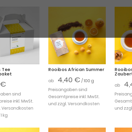
 Tee
Rooibos African Summer
Rooibos
paket
Zauber
4,40 €
ab
/ 100 g
 €
4,
ab
Preisangaben sind
gaben sind
Preisan
Gesamtpreise inkl. MwSt.
eise inkl. MwSt.
Gesamtpr
und zzgl.
Versandkosten
.
Versandkosten
und zzgl
 1 kg