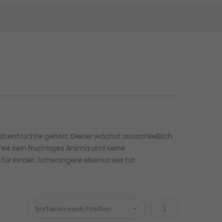
lsenfrüchte gehört. Dieser wächst ausschließlich
 Tee sein fruchtiges Aroma und seine
er für Kinder, Schwangere ebenso wie für
In absteigender 