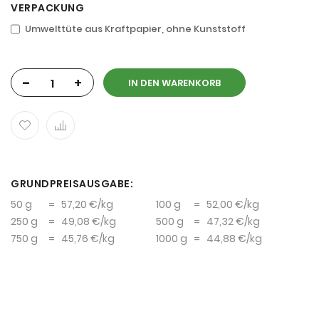
VERPACKUNG
Umwelttüte aus Kraftpapier, ohne Kunststoff
-
+
IN DEN WARENKORB
GRUNDPREISAUSGABE:
50 g
=
57,20 €
/kg
100 g
=
52,00 €
/kg
250 g
=
49,08 €
/kg
500 g
=
47,32 €
/kg
750 g
=
45,76 €
/kg
1000 g
=
44,88 €
/kg