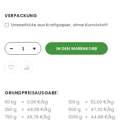
VERPACKUNG
Umwelttüte aus Kraftpapier, ohne Kunststoff
-
+
IN DEN WARENKORB
GRUNDPREISAUSGABE:
50 kg
=
0,06 €
/kg
100 g
=
52,00 €
/kg
250 g
=
49,08 €
/kg
500 g
=
47,32 €
/kg
750 g
=
45,76 €
/kg
1000 g
=
44,88 €
/kg