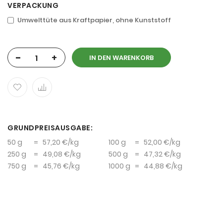
VERPACKUNG
Umwelttüte aus Kraftpapier, ohne Kunststoff
-
+
IN DEN WARENKORB
GRUNDPREISAUSGABE:
50 g
=
57,20 €
/kg
100 g
=
52,00 €
/kg
250 g
=
49,08 €
/kg
500 g
=
47,32 €
/kg
750 g
=
45,76 €
/kg
1000 g
=
44,88 €
/kg