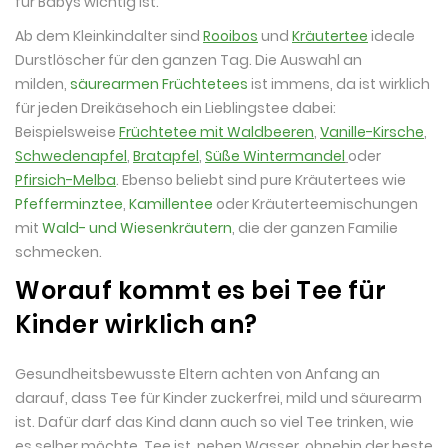
für Babys wichtig ist.
Ab dem Kleinkindalter sind
Rooibos
und
Kräutertee
ideale
Durstlöscher für den ganzen Tag. Die Auswahl an
milden,
säurearmen Früchtetees
ist immens, da ist wirklich
für jeden Dreikäsehoch ein Lieblingstee dabei:
Beispielsweise
Früchtetee mit Waldbeeren
,
Vanille-Kirsche
,
Schwedenapfel
,
Bratapfel
,
Süße Wintermandel
oder
Pfirsich-Melba
. Ebenso beliebt sind pure Kräutertees wie
Pfefferminztee
,
Kamillentee
oder Kräuterteemischungen
mit
Wald- und Wiesenkräutern
, die der ganzen Familie
schmecken.
Worauf kommt es bei Tee für
Kinder wirklich an?
Gesundheitsbewusste Eltern achten von Anfang an
darauf, dass Tee für Kinder zuckerfrei, mild und säurearm
ist. Dafür darf das Kind dann auch so viel Tee trinken, wie
es selber möchte. Tee ist, neben Wasser, ohnehin der beste