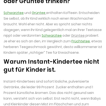
oder Grüntee trinken?
Schwarztee
und
Grüntee
enthalten Koffeein. Entscheiden
Sie selbst, ob Ihr Kind wirklich noch einen Wachmacher
braucht. Wohl eher nicht. Aber es spricht sicher nichts
dagegen, wenn Ihr Kind gelegentlich mal an Ihrer Teetasse
nippt oder verdünnten
Schwarztee
oder
Grüntee
probiert.
Je eher es sich an den, im Vergleich zum
Früchtetee
, etwas
herberen Teegeschmack gewöhnt, desto willkommener ist
Kindern später „richtiger“ Tee für Erwachsene.
Warum Instant-Kindertee nicht
gut für Kinder ist.
Instant-Kindertees sind sofort lösliche, pulverisierte
Getränke, die leider 99 Prozent Zucker enthalten und 1
Prozent künstliche Aromen. Das das nicht gesund sein
kann, versteht sich von selbst. Erst recht nicht, wenn Babys
und Kleinkinder diesen Mist im Fläschchen und zum