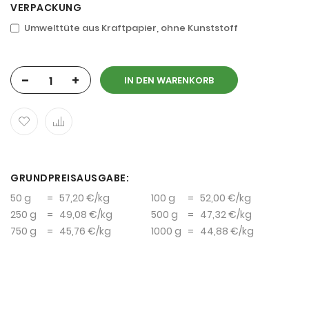
VERPACKUNG
Umwelttüte aus Kraftpapier, ohne Kunststoff
-
+
IN DEN WARENKORB
GRUNDPREISAUSGABE:
50 g
=
57,20 €
/kg
100 g
=
52,00 €
/kg
250 g
=
49,08 €
/kg
500 g
=
47,32 €
/kg
750 g
=
45,76 €
/kg
1000 g
=
44,88 €
/kg